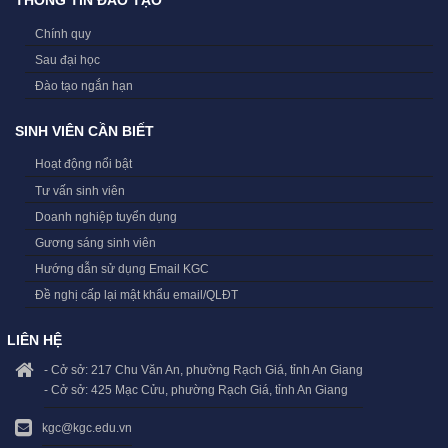
THÔNG TIN ĐÀO TẠO
Chính quy
Sau đại học
Đào tạo ngắn hạn
SINH VIÊN CẦN BIẾT
Hoạt động nổi bật
Tư vấn sinh viên
Doanh nghiệp tuyển dụng
Gương sáng sinh viên
Hướng dẫn sử dụng Email KGC
Đề nghị cấp lại mật khẩu email/QLĐT
LIÊN HỆ
- Cở sở: 217 Chu Văn An, phường Rạch Giá, tỉnh An Giang
- Cở sở: 425 Mạc Cửu, phường Rạch Giá, tỉnh An Giang
kgc@kgc.edu.vn