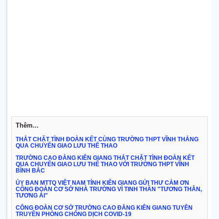
Thêm...
THẮT CHẶT TÌNH ĐOÀN KẾT CÙNG TRƯỜNG THPT VĨNH THẮNG
QUA CHUYẾN GIAO LƯU THỂ THAO
TRƯỜNG CAO ĐẲNG KIÊN GIANG THẮT CHẶT TÌNH ĐOÀN KẾT
QUA CHUYẾN GIAO LƯU THỂ THAO VỚI TRƯỜNG THPT VĨNH
BÌNH BẮC
ỦY BAN MTTQ VIỆT NAM TỈNH KIÊN GIANG GỬI THƯ CẢM ƠN
CÔNG ĐOÀN CƠ SỞ NHÀ TRƯỜNG VÌ TINH THẦN "TƯƠNG THÂN,
TƯƠNG ÁI"
CÔNG ĐOÀN CƠ SỞ TRƯỜNG CAO ĐẲNG KIÊN GIANG TUYÊN
TRUYỀN PHÒNG CHỐNG DỊCH COVID-19