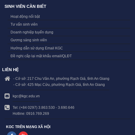
SINH VIÊN CẦN BIẾT
Hoạt động nổi bật
Tư vấn sinh viên
Doanh nghiệp tuyển dụng
Gương sáng sinh viên
Hướng dẫn sử dụng Email KGC
Đề nghị cấp lại mật khẩu email/QLĐT
LIÊN HỆ
- Cở sở: 217 Chu Văn An, phường Rạch Giá, tỉnh An Giang
- Cở sở: 425 Mạc Cửu, phường Rạch Giá, tỉnh An Giang
kgc@kgc.edu.vn
Tel: (+84 0297) 3.863.530 - 3.690.646
Hotline: 0916.769.269
KGC TRÊN MẠNG XÃ HỘI