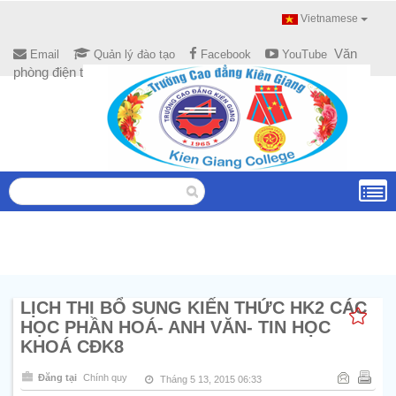
Vietnamese
Văn
Email
Quản lý đào tạo
Facebook
YouTube
phòng điện tử
LỊCH THI BỔ SUNG KIẾN THỨC HK2 CÁC
HỌC PHẦN HOÁ- ANH VĂN- TIN HỌC
KHOÁ CĐK8
Đăng tại
Chính quy
Tháng 5 13, 2015 06:33