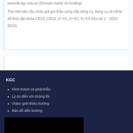
website kgc.edu.vn (Domain name và hosting)
Thư mời yêu cầu chào giá gói thầu cung cấp công cụ, dụng cụ và vật tư
để thực tập khóa CĐ15, CĐ16, 9+ K1, 9+ K2, 9+ K3 (Học kỳ 2 - 2022-
2023)
KGC
Hình thành và phát triển
Lý do đến với chúng tôi
Video giới thiệu trường
Bản đồ đến trường