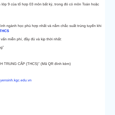
ăm lớp 9 của tổ hợp 03 môn bất kỳ, trong đó có môn Toán hoặc
 mình ngành học phù hợp nhất và nắm chắc suất trúng tuyển khi
pTHCS
ấn miễn phí, đầy đủ và kịp thời nhất:
ng”
INH TRUNG CẤP (THCS)” (Mã QR đính kèm)
tuyensinh.kgc.edu.vn