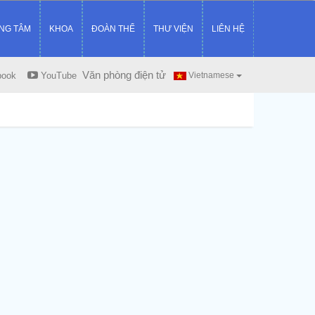
NG TÂM
KHOA
ĐOÀN THỂ
THƯ VIỆN
LIÊN HỆ
Văn phòng điện tử
book
YouTube
Vietnamese