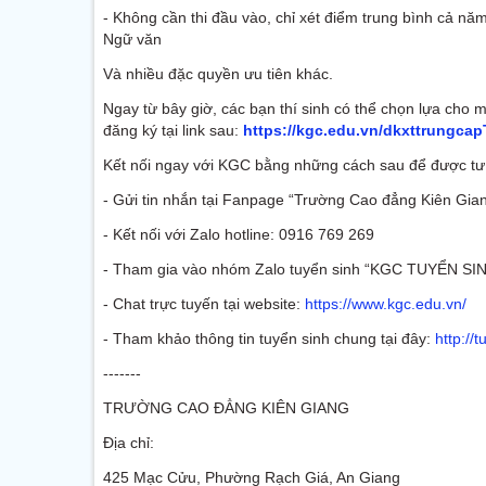
- Không cần thi đầu vào, chỉ xét điểm trung bình cả n
Ngữ văn
Và nhiều đặc quyền ưu tiên khác.
Ngay từ bây giờ, các bạn thí sinh có thể chọn lựa cho
đăng ký tại link sau:
https://kgc.edu.vn/dkxttrungca
Kết nối ngay với KGC bằng những cách sau để được tư v
- Gửi tin nhắn tại Fanpage “Trường Cao đẳng Kiên Gia
- Kết nối với Zalo hotline: 0916 769 269
- Tham gia vào nhóm Zalo tuyển sinh “KGC TUYỂN S
- Chat trực tuyến tại website:
https://www.kgc.edu.vn/
- Tham khảo thông tin tuyển sinh chung tại đây:
http://
-------
TRƯỜNG CAO ĐẲNG KIÊN GIANG
Địa chỉ:
425 Mạc Cửu, Phường Rạch Giá, An Giang