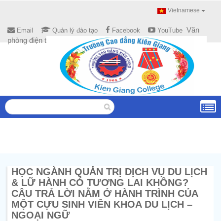
Vietnamese
Văn
Email
Quản lý đào tạo
Facebook
YouTube
phòng điện tử
HỌC NGÀNH QUẢN TRỊ DỊCH VỤ DU LỊCH
& LỮ HÀNH CÓ TƯƠNG LAI KHÔNG?
CÂU TRẢ LỜI NẰM Ở HÀNH TRÌNH CỦA
MỘT CỰU SINH VIÊN KHOA DU LỊCH –
NGOẠI NGỮ