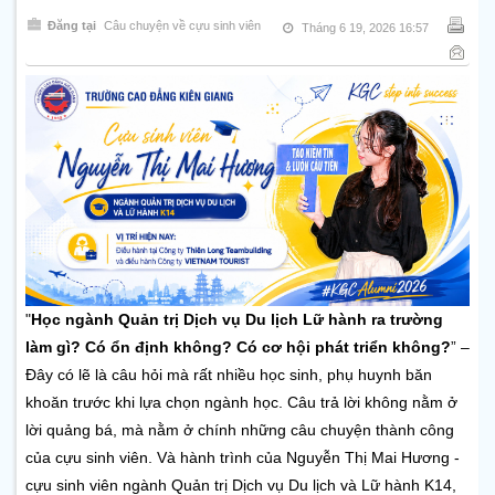
Đăng tại
Câu chuyện về cựu sinh viên
Tháng 6 19, 2026 16:57
"
Học ngành Quản trị Dịch vụ Du lịch Lữ hành ra trường 
làm gì? Có ổn định không? Có cơ hội phát triển không?
”
– 
Đây có lẽ là câu hỏi mà rất nhiều học sinh, phụ huynh băn 
khoăn trước khi lựa chọn ngành học. 
Câu trả lời không nằm ở 
lời quảng bá, mà nằm ở chính những câu chuyện thành công 
của cựu sinh viên. Và hành trình của Nguyễn Thị Mai Hương -
cựu sinh viên ngành
Quản trị Dịch vụ Du lịch và Lữ hành K14, 