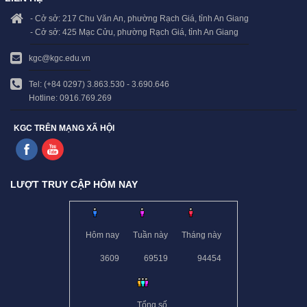
- Cở sở: 217 Chu Văn An, phường Rạch Giá, tỉnh An Giang
- Cở sở: 425 Mạc Cửu, phường Rạch Giá, tỉnh An Giang
kgc@kgc.edu.vn
Tel: (+84 0297) 3.863.530 - 3.690.646
Hotline: 0916.769.269
KGC TRÊN MẠNG XÃ HỘI
LƯỢT TRUY CẬP HÔM NAY
Hôm nay
Tuần này
Tháng này
3609
69519
94454
Tổng số