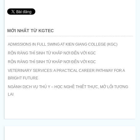
MỚI NHẤT TỪ KGTEC
ADMISSIONS IN FULL SWING AT KIEN GIANG COLLEGE (KGC)
RỘN RÀNG THÍ SINH TỪ KHẮP NƠI ĐẾN VỚI KGC
RỘN RÀNG THÍ SINH TỪ KHẮP NƠI ĐẾN VỚI KGC
VETERINARY SERVICES: A PRACTICAL CAREER PATHWAY FOR A
BRIGHT FUTURE
NGÀNH DỊCH VỤ THÚ Y – HỌC NGHỀ THIẾT THỰC, MỞ LỐI TƯƠNG
LAI