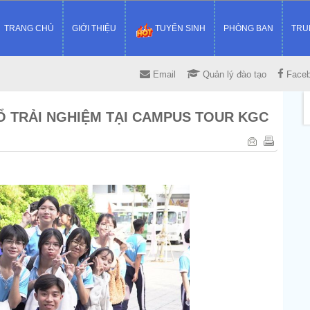
TRANG CHỦ
GIỚI THIỆU
TUYỂN SINH
PHÒNG BAN
TRU
Email
Quản lý đào tạo
Face
Ổ TRẢI NGHIỆM TẠI CAMPUS TOUR KGC