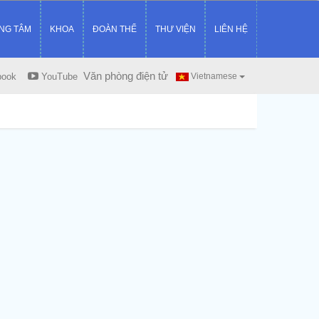
NG TÂM
KHOA
ĐOÀN THỂ
THƯ VIỆN
LIÊN HỆ
Văn phòng điện tử
book
YouTube
Vietnamese