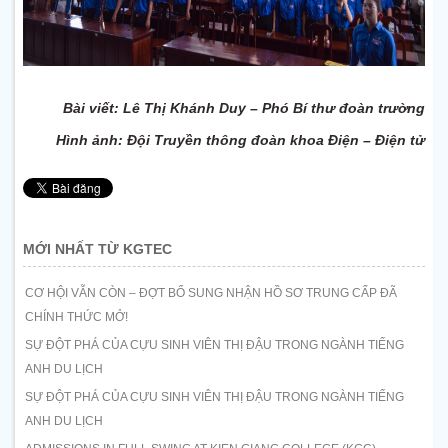
Bài viết: Lê Thị Khánh Duy – Phó Bí thư đoàn trường
Hình ảnh: Đội Truyền thông đoàn khoa Điện – Điện tử
MỚI NHẤT TỪ KGTEC
CƠ HỘI VẪN CÒN – ĐỢT BỔ SUNG NHẬN HỒ SƠ TRUNG CẤP ĐÃ
CHÍNH THỨC MỞ!
SỰ ĐỘT PHÁ CỦA CỰU SINH VIÊN THỊ ĐẬU TRONG NGÀNH TIẾNG
ANH DU LỊCH
SỰ ĐỘT PHÁ CỦA CỰU SINH VIÊN THỊ ĐẬU TRONG NGÀNH TIẾNG
ANH DU LỊCH