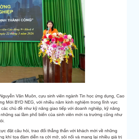
 Nguyễn Văn Muôn, cựu sinh viên ngành Tin học ứng dụng, Cao
ng Mới BYD NEG, với nhiều năm kinh nghiệm trong lĩnh vực
các chủ đề như kỹ năng giao tiếp với doanh nghiệp, kỹ năng
a những sai lầm phổ biến của sinh viên mới ra trường cũng như
ỏi.
 cực đặt câu hỏi, trao đổi thẳng thắn với khách mời về những
khí tọa đàm diễn ra cởi mở, sôi nổi và mang lại nhiều giá trị