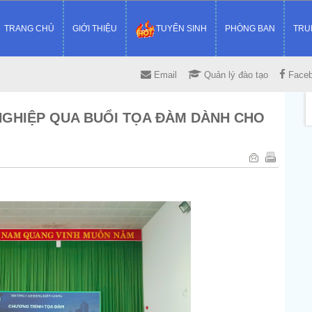
TRANG CHỦ
GIỚI THIỆU
TUYỂN SINH
PHÒNG BAN
TRU
Email
Quản lý đào tạo
Face
NGHIỆP QUA BUỔI TỌA ĐÀM DÀNH CHO