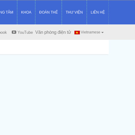
NG TÂM
KHOA
ĐOÀN THỂ
THƯ VIỆN
LIÊN HỆ
Văn phòng điện tử
book
YouTube
Vietnamese