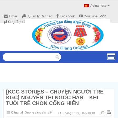
Vietnamese
Văn
Email
Quản lý đào tạo
Facebook
YouTube
phòng điện tử
[KGC STORIES – CHUYỆN NGƯỜI TRẺ
KGC] NGUYỄN THỊ NGỌC HÂN – KHI
TUỔI TRẺ CHỌN CỐNG HIẾN
Đăng tại
Gương sáng sinh viên
Tháng 12 19, 2025 10:18