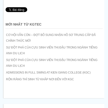
MỚI NHẤT TỪ KGTEC
CƠ HỘI VẪN CÒN – ĐỢT BỔ SUNG NHẬN HỒ SƠ TRUNG CẤP ĐÃ
CHÍNH THỨC MỞ!
SỰ ĐỘT PHÁ CỦA CỰU SINH VIÊN THỊ ĐẬU TRONG NGÀNH TIẾNG
ANH DU LỊCH
SỰ ĐỘT PHÁ CỦA CỰU SINH VIÊN THỊ ĐẬU TRONG NGÀNH TIẾNG
ANH DU LỊCH
ADMISSIONS IN FULL SWING AT KIEN GIANG COLLEGE (KGC)
RỘN RÀNG THÍ SINH TỪ KHẮP NƠI ĐẾN VỚI KGC