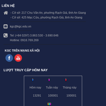
LIÊN HỆ
- Cở sở: 217 Chu Văn An, phường Rạch Giá, tỉnh An Giang
- Cở sở: 425 Mạc Cửu, phường Rạch Giá, tỉnh An Giang
kgc@kgc.edu.vn
Tel: (+84 0297) 3.863.530 - 3.690.646
Hotline: 0916.769.269
KGC TRÊN MẠNG XÃ HỘI
LƯỢT TRUY CẬP HÔM NAY
Hôm nay
Tuần này
Tháng này
13291
100001
100001