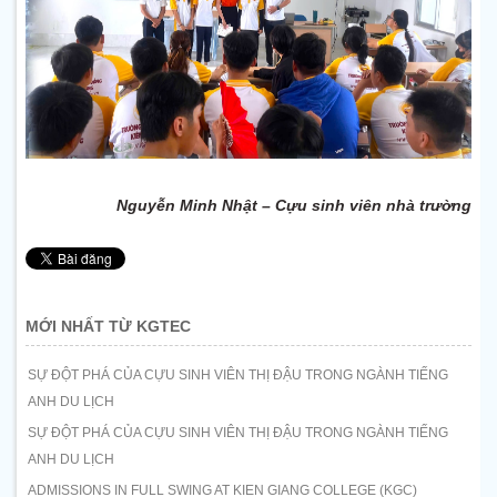
Nguyễn Minh Nhật – Cựu sinh viên nhà trường
MỚI NHẤT TỪ KGTEC
SỰ ĐỘT PHÁ CỦA CỰU SINH VIÊN THỊ ĐẬU TRONG NGÀNH TIẾNG
ANH DU LỊCH
SỰ ĐỘT PHÁ CỦA CỰU SINH VIÊN THỊ ĐẬU TRONG NGÀNH TIẾNG
ANH DU LỊCH
ADMISSIONS IN FULL SWING AT KIEN GIANG COLLEGE (KGC)