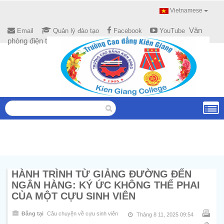
Vietnamese
Văn
Email
Quản lý đào tạo
Facebook
YouTube
phòng điện tử
HÀNH TRÌNH TỪ GIẢNG ĐƯỜNG ĐẾN
NGÂN HÀNG: KÝ ỨC KHÔNG THỂ PHAI
CỦA MỘT CỰU SINH VIÊN
Đăng tại
Câu chuyện về cựu sinh viên
Tháng 8 11, 2025 09:54