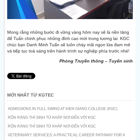
Mong rằng những bước đi vững vàng hôm nay sẽ là nền tảng
để Tuấn chinh phục những đỉnh cao mới trong tương lai. KGC
chúc bạn Danh Minh Tuấn sẽ luôn cháy mãi ngọn lửa đam mê
và tiếp tục toả sáng trên hành trình sự nghiệp phía trước nhé!
Phòng Truyền thông – Tuyển sinh
MỚI NHẤT TỪ KGTEC
ADMISSIONS IN FULL SWING AT KIEN GIANG COLLEGE (KGC)
RỘN RÀNG THÍ SINH TỪ KHẮP NƠI ĐẾN VỚI KGC
RỘN RÀNG THÍ SINH TỪ KHẮP NƠI ĐẾN VỚI KGC
VETERINARY SERVICES: A PRACTICAL CAREER PATHWAY FOR A