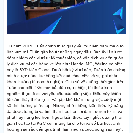
Từ năm 2019, Tuấn chính thức quay về với niềm đam mê ô tô,
lĩnh vực mà Tuấn gắn bó từ những ngày đầu. Bạn ấy lần lượt
đảm nhiệm các vị trí từ kỹ thuật viên, cố vấn dịch vụ đến quản
lý dịch vụ tại các hãng xe lớn như Honda, MG, Wuling và hiện
nay là BYD Kiên Giang. Dù ở bất kỳ vị trí nào, Tuấn luôn chứng
minh được năng lực bằng kết quả công việc và sự ghi nhận,
khen thưởng từ doanh nghiệp. Chia sẻ về quãng thời gian trên,
Tuấn cho biết: “Khi mới bắt đầu sự nghiệp, tôi thiếu kinh
nghiệm thực tế so với yêu cầu của công việc. Điều này khiến
tôi cảm thấy thiếu tự tin và gặp khó khăn trong việc xử lý một
số tình huống phức tạp. Nhưng nhờ những kiến thức, kỹ năng
đã được trang bị và tinh thần học hỏi, tôi dần trở nên tự tin và
phát huy năng lực hơn. Ngoài kiến thức, tay nghề, quãng thời
gian học tập tại KGC còn mang lại cho tôi vô số bài học, ảnh
hưởng sâu sắc đến quá trình làm việc và cuộc sống sau này”.