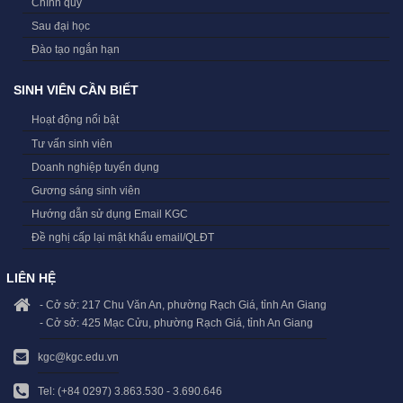
Chính quy
Sau đại học
Đào tạo ngắn hạn
SINH VIÊN CẦN BIẾT
Hoạt động nổi bật
Tư vấn sinh viên
Doanh nghiệp tuyển dụng
Gương sáng sinh viên
Hướng dẫn sử dụng Email KGC
Đề nghị cấp lại mật khẩu email/QLĐT
LIÊN HỆ
- Cở sở: 217 Chu Văn An, phường Rạch Giá, tỉnh An Giang
- Cở sở: 425 Mạc Cửu, phường Rạch Giá, tỉnh An Giang
kgc@kgc.edu.vn
Tel: (+84 0297) 3.863.530 - 3.690.646