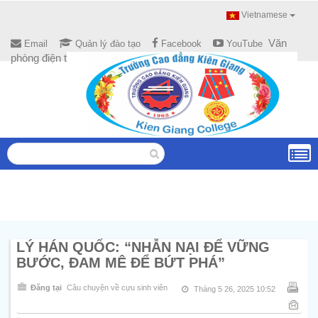
Vietnamese
Văn
Email
Quản lý đào tạo
Facebook
YouTube
phòng điện tử
LÝ HÁN QUỐC: “NHẪN NẠI ĐỂ VỮNG
BƯỚC, ĐAM MÊ ĐỂ BỨT PHÁ”
Đăng tại
Câu chuyện về cựu sinh viên
Tháng 5 26, 2025 10:52