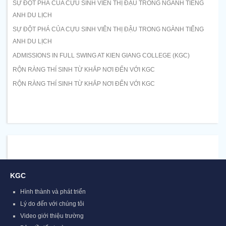
SỰ ĐỘT PHÁ CỦA CỰU SINH VIÊN THỊ ĐẬU TRONG NGÀNH TIẾNG
ANH DU LỊCH
SỰ ĐỘT PHÁ CỦA CỰU SINH VIÊN THỊ ĐẬU TRONG NGÀNH TIẾNG
ANH DU LỊCH
ADMISSIONS IN FULL SWING AT KIEN GIANG COLLEGE (KGC)
RỘN RÀNG THÍ SINH TỪ KHẮP NƠI ĐẾN VỚI KGC
RỘN RÀNG THÍ SINH TỪ KHẮP NƠI ĐẾN VỚI KGC
KGC
Hình thành và phát triển
Lý do đến với chúng tôi
Video giới thiệu trường