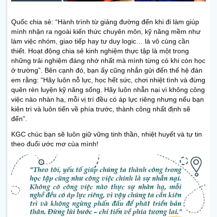
Quốc chia sẻ: “Hành trình từ giảng đường đến khi đi làm giúp
mình nhận ra ngoài kiến thức chuyên môn, kỹ năng mềm như
làm việc nhóm, giao tiếp hay tư duy logic… là vô cùng cần
thiết. Hoạt động chia sẻ kinh nghiệm thực tập là một trong
những trải nghiệm đáng nhớ nhất mà mình từng có khi còn học
ở trường”. Bên cạnh đó, bạn ấy cũng nhắn gửi đến thế hệ đàn
em rằng: “Hãy luôn nỗ lực, học hết sức, chơi nhiệt tình và đừng
quên rèn luyện kỹ năng sống. Hãy luôn nhẫn nại vì không công
việc nào nhàn hạ, mỗi vị trí đều có áp lực riêng nhưng nếu bạn
kiên trì và luôn tiến về phía trước, thành công nhất định sẽ
đến”.
KGC chúc bạn sẽ luôn giữ vững tinh thần, nhiệt huyết và tự tin
theo đuổi ước mơ của mình!