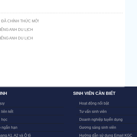
 ĐÃ CHÍNH THỨC MỞ!
IẾNG ANH DU LỊCH
IẾNG ANH DU LỊCH
INH
SINH VIÊN CẦN BIẾT
quy
Hoạt động nổi bật
 liên kết
Tư vấn sinh viên
i học
Doanh nghiệp tuyển dụng
o ngắn hạn
Gương sáng sinh viên
hạng A1, A2 và Ô tô
Hướng dẫn sử dụng Email KGC