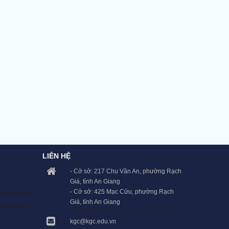
LIÊN HỆ
- Cở sở: 217 Chu Văn An, phường Rạch
Giá, tỉnh An Giang
- Cở sở: 425 Mạc Cửu, phường Rạch
Giá, tỉnh An Giang
kgc@kgc.edu.vn