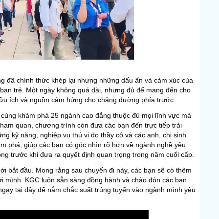
g đã chính thức khép lại nhưng những dấu ấn và cảm xúc của
 bạn trẻ. Một ngày không quá dài, nhưng đủ để mang đến cho
 hữu ích và nguồn cảm hứng cho chặng đường phía trước.
ã cùng khám phá 25 ngành cao đẳng thuộc đủ mọi lĩnh vực mà
ham quan, chương trình còn đưa các bạn đến trực tiếp trải
ng kỹ năng, nghiệp vụ thú vị do thầy cô và các anh, chị sinh
hám phá, giúp các bạn có góc nhìn rõ hơn về ngành nghề yêu
ng trước khi đưa ra quyết định quan trọng trong năm cuối cấp.
mới bắt đầu. Mong rằng sau chuyến đi này, các bạn sẽ có thêm
với mình. KGC luôn sẵn sàng đồng hành và chào đón các bạn
ký ngay tại đây để nắm chắc suất trúng tuyển vào ngành mình yêu