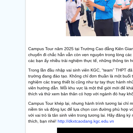
Campus Tour năm 2025 tại Trường Cao đẳng Kiên Gian
chuyến đi chắc hẳn vẫn còn vẹn nguyên trong lòng các
các bạn ấy nhiều trải nghiệm thực tế, những thông tin
Trong lần đầu nhập vai sinh viên KGC, “team” THPT đ
trường đang đào tạo. Không chỉ đơn thuần là một buổi t
nghiệm các trang thiết bị cũng như tự tay thực hành nhữ
viên hướng dẫn. Mỗi khu vực là một thế giới mới để k
thích và thử xem bản thân có hợp với ngành đó hay khô
Campus Tour khép lại, nhưng hành trình tương lai chỉ 
niềm tin và động lực để lựa chọn con đường phù hợp 
với vai trò là tân sinh viên trong tương lai. Hãy đăng 
thích, bạn nhé!
http://dkxtcaodang.kgc.edu.vn