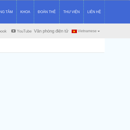
NG TÂM
KHOA
ĐOÀN THỂ
THƯ VIỆN
LIÊN HỆ
Văn phòng điện tử
book
YouTube
Vietnamese