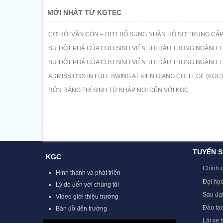
MỚI NHẤT TỪ KGTEC
CƠ HỘI VẪN CÒN – ĐỢT BỔ SUNG NHẬN HỒ SƠ TRUNG CẤP
SỰ ĐỘT PHÁ CỦA CỰU SINH VIÊN THỊ ĐẬU TRONG NGÀNH T
SỰ ĐỘT PHÁ CỦA CỰU SINH VIÊN THỊ ĐẬU TRONG NGÀNH T
ADMISSIONS IN FULL SWING AT KIEN GIANG COLLEGE (KGC)
RỘN RÀNG THÍ SINH TỪ KHẮP NƠI ĐẾN VỚI KGC
TUYỂN S
KGC
Chính 
Hình thành và phát triển
Đại học
Lý do đến với chúng tôi
Sau đạ
Video giới thiệu trường
Đào tạ
Bản đồ đến trường
Lái xe 