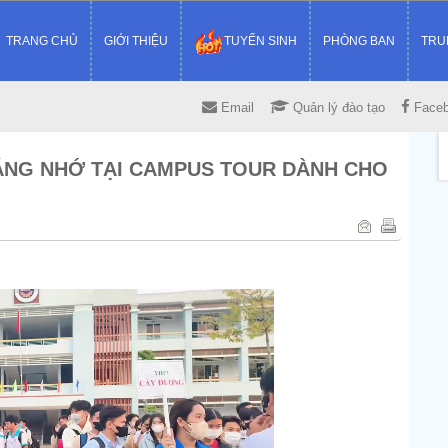
TRANG CHỦ
GIỚI THIỆU
TUYỂN SINH
PHÒNG BAN
TRU
Email
Quản lý đào tạo
Face
ÁNG NHỚ TẠI CAMPUS TOUR DÀNH CHO