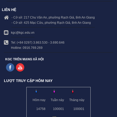
LIÊN HỆ
- Cở sở: 217 Chu Văn An, phường Rạch Giá, tỉnh An Giang
- Cở sở: 425 Mạc Cửu, phường Rạch Giá, tỉnh An Giang
kgc@kgc.edu.vn
Tel: (+84 0297) 3.863.530 - 3.690.646
Hotline: 0916.769.269
KGC TRÊN MẠNG XÃ HỘI
LƯỢT TRUY CẬP HÔM NAY
Hôm nay
Tuần này
Tháng này
14758
100001
100001