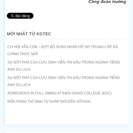
Công đoàn trường
MỚI NHẤT TỪ KGTEC
CƠ HỘI VẪN CÒN – ĐỢT BỔ SUNG NHẬN HỒ SƠ TRUNG CẤP ĐÃ
CHÍNH THỨC MỞ!
SỰ ĐỘT PHÁ CỦA CỰU SINH VIÊN THỊ ĐẬU TRONG NGÀNH TIẾNG
ANH DU LỊCH
SỰ ĐỘT PHÁ CỦA CỰU SINH VIÊN THỊ ĐẬU TRONG NGÀNH TIẾNG
ANH DU LỊCH
ADMISSIONS IN FULL SWING AT KIEN GIANG COLLEGE (KGC)
RỘN RÀNG THÍ SINH TỪ KHẮP NƠI ĐẾN VỚI KGC