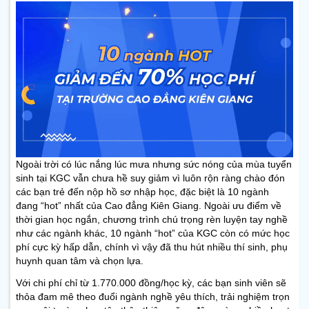
Ngoài trời có lúc nắng lúc mưa nhưng sức nóng của mùa tuyển
sinh tại KGC vẫn chưa hề suy giảm vì luôn rộn ràng chào đón
các bạn trẻ đến nộp hồ sơ nhập học, đặc biệt là 10 ngành
đang “hot” nhất của Cao đẳng Kiên Giang. Ngoài ưu điểm về
thời gian học ngắn, chương trình chú trọng rèn luyện tay nghề
như các ngành khác, 10 ngành “hot” của KGC còn có mức học
phí cực kỳ hấp dẫn, chính vì vậy đã thu hút
nhiều thí sinh, phụ
huynh quan tâm và chọn lựa.
Với chi phí chỉ từ 1.770.000 đồng/học kỳ, các bạn sinh viên sẽ
thỏa đam mê theo đuổi ngành nghề yêu thích, trải nghiệm trọn