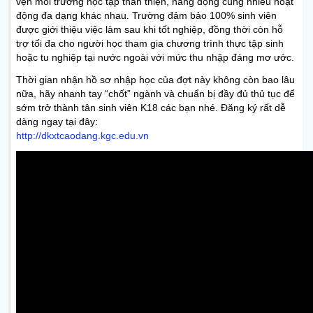
vẹn môi trường học tập thân thiện, năng động cùng nhiều hoạt
động đa dạng khác nhau. Trường đảm bảo 100% sinh viên
được giới thiệu việc làm sau khi tốt nghiệp, đồng thời còn hỗ
trợ tối đa cho người học tham gia chương trình thực tập sinh
hoặc tu nghiệp tại nước ngoài với mức thu nhập đáng mơ ước.
Thời gian nhận hồ sơ nhập học của đợt này không còn bao lâu
nữa, hãy nhanh tay “chốt” ngành và chuẩn bị đầy đủ thủ tục để
sớm trở thành tân sinh viên K18 các bạn nhé. Đăng ký rất dễ
dàng ngay tại đây:
http://dkxtcaodang.kgc.edu.vn