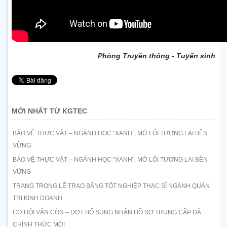
Phòng Truyền thông - Tuyển sinh
MỚI NHẤT TỪ KGTEC
BẢO VỆ THỰC VẬT – NGÀNH HỌC “XANH”, MỞ LỐI TƯƠNG LAI BỀN
VỮNG
BẢO VỆ THỰC VẬT – NGÀNH HỌC “XANH”, MỞ LỐI TƯƠNG LAI BỀN
VỮNG
TRANG TRỌNG LỄ TRAO BẰNG TỐT NGHIỆP THẠC SĨ NGÀNH QUẢN
TRỊ KINH DOANH
CƠ HỘI VẪN CÒN – ĐỢT BỔ SUNG NHẬN HỒ SƠ TRUNG CẤP ĐÃ
CHÍNH THỨC MỞ!