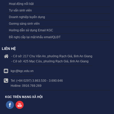
Hoạt động nổi bật
Tư vấn sinh viên
Doanh nghiệp tuyển dụng
Gương sáng sinh viên
Hướng dẫn sử dụng Email KGC
Đề nghị cấp lại mật khẩu email/QLĐT
LIÊN HỆ
- Cở sở: 217 Chu Văn An, phường Rạch Giá, tỉnh An Giang
- Cở sở: 425 Mạc Cửu, phường Rạch Giá, tỉnh An Giang
kgc@kgc.edu.vn
Tel: (+84 0297) 3.863.530 - 3.690.646
Hotline: 0916.769.269
KGC TRÊN MẠNG XÃ HỘI