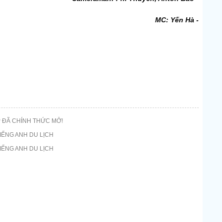
MC: Yến Hà -
 ĐÃ CHÍNH THỨC MỞ!
IẾNG ANH DU LỊCH
IẾNG ANH DU LỊCH