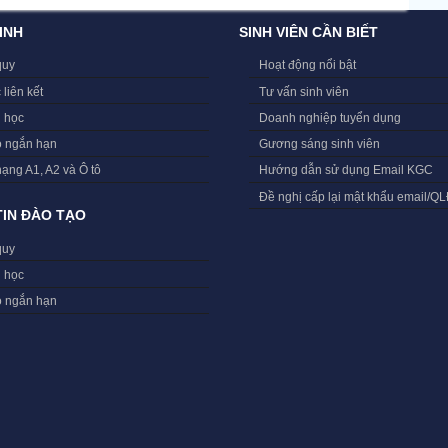
INH
SINH VIÊN CẦN BIẾT
quy
Hoạt động nổi bật
 liên kết
Tư vấn sinh viên
i học
Doanh nghiệp tuyển dụng
o ngắn hạn
Gương sáng sinh viên
hạng A1, A2 và Ô tô
Hướng dẫn sử dụng Email KGC
Đề nghị cấp lại mật khẩu email/Q
IN ĐÀO TẠO
quy
i học
o ngắn hạn