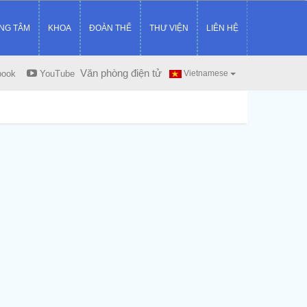
NG TÂM
KHOA
ĐOÀN THỂ
THƯ VIỆN
LIÊN HỆ
Văn phòng điện tử
book
YouTube
Vietnamese