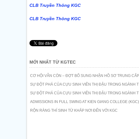
CLB Truyền Thông KGC
CLB Truyền Thông KGC
MỚI NHẤT TỪ KGTEC
CƠ HỘI VẪN CÒN – ĐỢT BỔ SUNG NHẬN HỒ SƠ TRUNG CẤP
SỰ ĐỘT PHÁ CỦA CỰU SINH VIÊN THỊ ĐẬU TRONG NGÀNH T
SỰ ĐỘT PHÁ CỦA CỰU SINH VIÊN THỊ ĐẬU TRONG NGÀNH T
ADMISSIONS IN FULL SWING AT KIEN GIANG COLLEGE (KGC)
RỘN RÀNG THÍ SINH TỪ KHẮP NƠI ĐẾN VỚI KGC