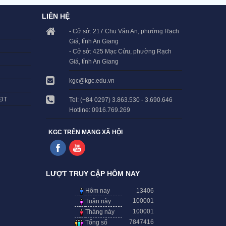
LIÊN HỆ
- Cở sở: 217 Chu Văn An, phường Rạch
Giá, tỉnh An Giang
- Cở sở: 425 Mạc Cửu, phường Rạch
Giá, tỉnh An Giang
kgc@kgc.edu.vn
LĐT
Tel: (+84 0297) 3.863.530 - 3.690.646
Hotline: 0916.769.269
KGC TRÊN MẠNG XÃ HỘI
LƯỢT TRUY CẬP HÔM NAY
Hôm nay
13406
100001
Tuần này
100001
Tháng này
7847416
Tổng số