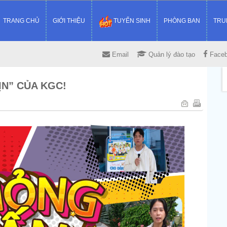
TRANG CHỦ
GIỚI THIỆU
TUYỂN SINH
PHÒNG BAN
TRU
Email
Quản lý đào tạo
Face
ỊN” CỦA KGC!