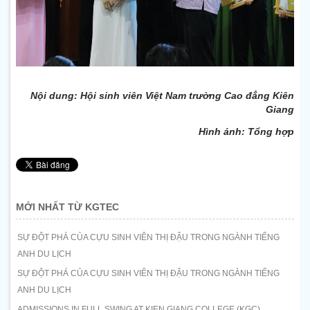
Nội dung: Hội sinh viên Việt Nam trường Cao đẳng Kiên
Giang
Hình ảnh: Tổng hợp
MỚI NHẤT TỪ KGTEC
SỰ ĐỘT PHÁ CỦA CỰU SINH VIÊN THỊ ĐẬU TRONG NGÀNH TIẾNG
ANH DU LỊCH
SỰ ĐỘT PHÁ CỦA CỰU SINH VIÊN THỊ ĐẬU TRONG NGÀNH TIẾNG
ANH DU LỊCH
ADMISSIONS IN FULL SWING AT KIEN GIANG COLLEGE (KGC)