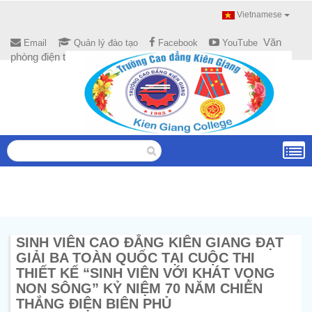
Vietnamese
Văn
Email
Quản lý đào tạo
Facebook
YouTube
phòng điện tử
SINH VIÊN CAO ĐẲNG KIÊN GIANG ĐẠT
GIẢI BA TOÀN QUỐC TẠI CUỘC THI
THIẾT KẾ “SINH VIÊN VỚI KHÁT VỌNG
NON SÔNG” KỶ NIỆM 70 NĂM CHIẾN
THẮNG ĐIỆN BIÊN PHỦ