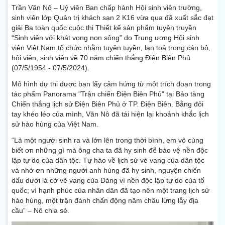
Trần Văn Nô – Uỷ viên Ban chấp hành Hội sinh viên trường,
sinh viên lớp Quản trị khách sạn 2 K16 vừa qua đã xuất sắc đạt
giải Ba toàn quốc cuộc thi Thiết kế sản phẩm tuyên truyền
“Sinh viên với khát vọng non sông” do Trung ương Hội sinh
viên Việt Nam tổ chức nhằm tuyên tuyền, lan toả trong cán bộ,
hội viên, sinh viên về 70 năm chiến thắng Điện Biên Phủ
(07/5/1954 - 07/5/2024).
Mô hình dự thi được bạn lấy cảm hứng từ một trích đoạn trong
tác phẩm Panorama "Trận chiến Điện Biên Phủ" tại Bảo tàng
Chiến thắng lịch sử Điện Biên Phủ ở TP. Điện Biên. Bằng đôi
tay khéo léo của mình, Văn Nô đã tái hiện lại khoảnh khắc lịch
sử hào hùng của Việt Nam.
“Là một người sinh ra và lớn lên trong thời bình, em vô cùng
biết ơn những gì mà ông cha ta đã hy sinh để bảo vệ nền độc
lập tự do của dân tộc. Tự hào về lịch sử vẻ vang của dân tộc
và nhớ ơn những người anh hùng đã hy sinh, nguyện chiến
dấu dưới lá cờ vẻ vang của Đảng vì nền độc lập tự do của tổ
quốc; vì hạnh phúc của nhân dân đã tạo nên một trang lịch sử
hào hùng, một trận đánh chấn động năm châu lừng lẫy địa
cầu” – Nô chia sẻ.