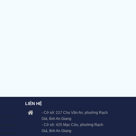
LIÊN HỆ
- Cở sở: 217 Chu Văn An, phường Rạch
Giá, tỉnh An Giang
- Cở sở: 425 Mạc Cửu, phường Rạch
Giá, tỉnh An Giang