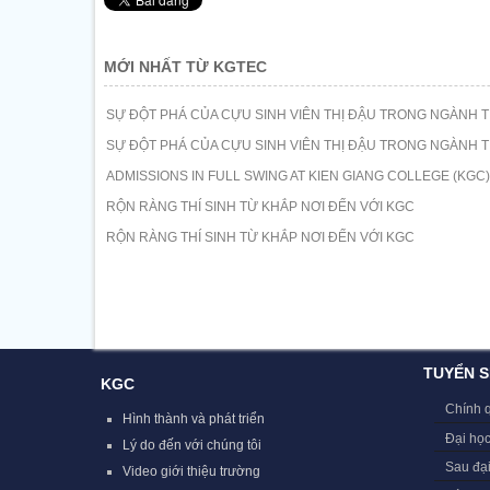
MỚI NHẤT TỪ KGTEC
SỰ ĐỘT PHÁ CỦA CỰU SINH VIÊN THỊ ĐẬU TRONG NGÀNH T
SỰ ĐỘT PHÁ CỦA CỰU SINH VIÊN THỊ ĐẬU TRONG NGÀNH T
ADMISSIONS IN FULL SWING AT KIEN GIANG COLLEGE (KGC)
RỘN RÀNG THÍ SINH TỪ KHẮP NƠI ĐẾN VỚI KGC
RỘN RÀNG THÍ SINH TỪ KHẮP NƠI ĐẾN VỚI KGC
TUYỂN S
KGC
Chính 
Hình thành và phát triển
Đại học
Lý do đến với chúng tôi
Sau đạ
Video giới thiệu trường