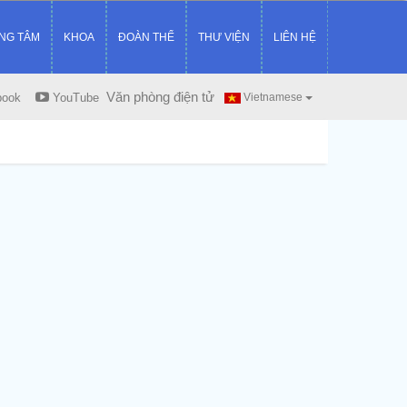
NG TÂM
KHOA
ĐOÀN THỂ
THƯ VIỆN
LIÊN HỆ
Văn phòng điện tử
book
YouTube
Vietnamese