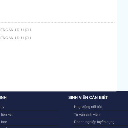
IẾNG ANH DU LỊCH
IẾNG ANH DU LỊCH
INH
SINH VIÊN CẦN BIẾT
quy
Hoạt động nổi bật
 liên kết
Tư vấn sinh viên
i học
Doanh nghiệp tuyển dụng