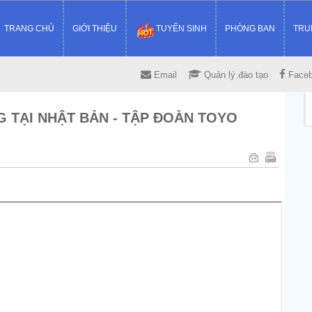
TRANG CHỦ
GIỚI THIỆU
TUYỂN SINH
PHÒNG BAN
TRU
Email
Quản lý đào tạo
Face
 TẠI NHẬT BẢN - TẬP ĐOÀN TOYO
3