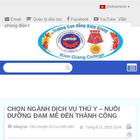
Vietnamese
Văn
Email
Quản lý đào tạo
Facebook
YouTube
phòng điện tử
CHỌN NGÀNH DỊCH VỤ THÚ Y – NUÔI
DƯỠNG ĐAM MÊ ĐẾN THÀNH CÔNG
Đăng tại
Câu chuyện về cựu sinh viên
Tháng 8 17, 2023 13:44