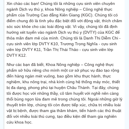
Xin chào các bạn! Chúng tôi là những cựu sinh viên chuyên
ngành Dịch vụ thú y, khoa Nông nghiệp – Công nghệ thực
phẩm của Trường Cao đẳng Kiên Giang (KGC). Chúng tôi có
điểm chung đó là tình yêu đặc biệt đối với động vật, thích chăm
sóc sức khỏe cho các loài động vật. Vì vậy, chúng tôi đã định
hướng xét tuyển vào ngành Dịch vụ thú y (DVTY) của KGC để
thỏa mãn đam mê của mình. Chúng tôi là Danh Thị Diễm Chi -
cựu sinh viên lớp DVTY K10, Trương Trọng Nghĩa - cựu sinh
viên lớp DVTY K11, Trần Thị Thái Thảo - cựu sinh viên lớp
DVTY K12.
Như các bạn đã biết, Khoa Nông nghiệp – Công nghệ thực
phẩm sở hữu riêng cho mình một cơ sở phục vụ đào tạo rộng
đến hàng ngàn mét vuông, bao gồm khu thực hành, thực
nghiệm, khu nông trại, nhà kính cùng hệ thống máy móc, thiết
bị đa dạng, phong phú tại huyện Châu Thành. Tại đây, chúng
tôi được học với những thầy, cô tâm huyết với nghề nên càng
thổi bùng ngọn lửa đam mê trong chúng tôi. Ngoài những giờ lý
thuyết trên lớp, chúng tôi còn được tiếp xúc, chữa trị nhiều loài
vật bị bệnh, được tham gia thăm khám, tiến hành các thủ thuật
đối với nhiều loài thú cưng, tạo điều kiện để tham gia nghiên
cứu khoa học.