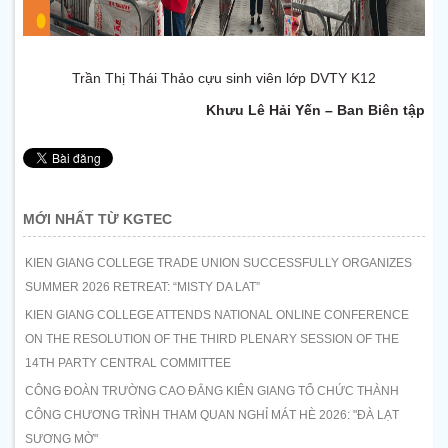
Trần Thị Thái Thảo cựu sinh viên lớp DVTY K12
Khưu Lê Hải Yến – Ban Biên tập
MỚI NHẤT TỪ KGTEC
KIEN GIANG COLLEGE TRADE UNION SUCCESSFULLY ORGANIZES
SUMMER 2026 RETREAT: “MISTY DA LAT”
KIEN GIANG COLLEGE ATTENDS NATIONAL ONLINE CONFERENCE
ON THE RESOLUTION OF THE THIRD PLENARY SESSION OF THE
14TH PARTY CENTRAL COMMITTEE
CÔNG ĐOÀN TRƯỜNG CAO ĐẲNG KIÊN GIANG TỔ CHỨC THÀNH
CÔNG CHƯƠNG TRÌNH THAM QUAN NGHỈ MÁT HÈ 2026: "ĐÀ LẠT
SƯƠNG MỜ"