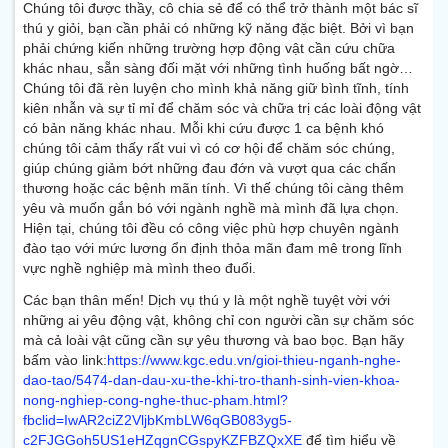
Chúng tôi được thầy, cô chia sẻ để có thể trở thành một bác sĩ
thú y giỏi, bạn cần phải có những kỹ năng đặc biệt. Bởi vì bạn
phải chứng kiến những trường hợp động vật cần cứu chữa
khác nhau, sẵn sàng đối mặt với những tình huống bất ngờ…
Chúng tôi đã rèn luyện cho mình khả năng giữ bình tĩnh, tính
kiên nhẫn và sự tỉ mỉ để chăm sóc và chữa trị các loài động vật
có bản năng khác nhau. Mỗi khi cứu được 1 ca bệnh khó
chúng tôi cảm thấy rất vui vì có cơ hội để chăm sóc chúng,
giúp chúng giảm bớt những đau đớn và vượt qua các chấn
thương hoặc các bệnh mãn tính. Vì thế chúng tôi càng thêm
yêu và muốn gắn bó với ngành nghề mà mình đã lựa chọn.
Hiện tại, chúng tôi đều có công việc phù hợp chuyên ngành
đào tạo với mức lương ổn định thỏa mãn đam mê trong lĩnh
vực nghề nghiệp mà mình theo đuổi.
Các bạn thân mến! Dịch vụ thú y là một nghề tuyệt vời với
những ai yêu động vật, không chỉ con người cần sự chăm sóc
mà cả loài vật cũng cần sự yêu thương và bao bọc. Bạn hãy
bấm vào link:
https://www.kgc.edu.vn/gioi-thieu-nganh-nghe-
dao-tao/5474-dan-dau-xu-the-khi-tro-thanh-sinh-vien-khoa-
nong-nghiep-cong-nghe-thuc-pham.html?
fbclid=IwAR2ciZ2VljbKmbLW6qGB083yg5-
c2FJGGoh5US1eHZqgnCGspyKZFBZQxXE
để tìm hiểu về