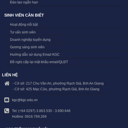
Đào tạo ngắn hạn
SINH VIÊN CẦN BIẾT
Hoạt động nổi bật
Tư vấn sinh viên
Doanh nghiệp tuyển dụng
Gương sáng sinh viên
Hướng dẫn sử dụng Email KGC
Đề nghị cấp lại mật khẩu email/QLĐT
LIÊN HỆ
- Cở sở: 217 Chu Văn An, phường Rạch Giá, tỉnh An Giang
- Cở sở: 425 Mạc Cửu, phường Rạch Giá, tỉnh An Giang
kgc@kgc.edu.vn
Tel: (+84 0297) 3.863.530 - 3.690.646
Hotline: 0916.769.269