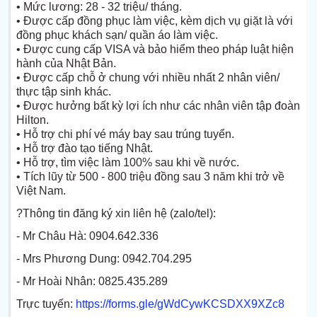
• Mức lương: 28 - 32 triệu/ tháng.
• Được cấp đồng phục làm việc, kèm dịch vụ giặt là với
đồng phục khách sạn/ quần áo làm việc.
• Được cung cấp VISA và bảo hiểm theo pháp luật hiện
hành của Nhật Bản.
• Được cấp chỗ ở chung với nhiều nhất 2 nhân viên/
thực tập sinh khác.
• Được hưởng bất kỳ lợi ích như các nhân viên tập đoàn
Hilton.
• Hỗ trợ chi phí vé máy bay sau trúng tuyển.
• Hỗ trợ đào tạo tiếng Nhật.
• Hỗ trợ, tìm việc làm 100% sau khi về nước.
• Tích lũy từ 500 - 800 triệu đồng sau 3 năm khi trở về
Việt Nam.
?Thông tin đăng ký xin liên hệ (zalo/tel):
- Mr Châu Hà: 0904.642.336
- Mrs Phương Dung: 0942.704.295
- Mr Hoài Nhân: 0825.435.289
Trực tuyến:
https://forms.gle/gWdCywKCSDXX9XZc8