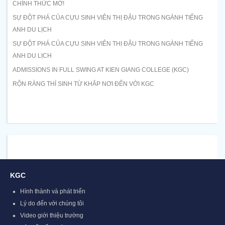
CHÍNH THỨC MỞ!
SỰ ĐỘT PHÁ CỦA CỰU SINH VIÊN THỊ ĐẬU TRONG NGÀNH TIẾNG
ANH DU LỊCH
SỰ ĐỘT PHÁ CỦA CỰU SINH VIÊN THỊ ĐẬU TRONG NGÀNH TIẾNG
ANH DU LỊCH
ADMISSIONS IN FULL SWING AT KIEN GIANG COLLEGE (KGC)
RỘN RÀNG THÍ SINH TỪ KHẮP NƠI ĐẾN VỚI KGC
KGC
Hình thành và phát triển
Lý do đến với chúng tôi
Video giới thiệu trường