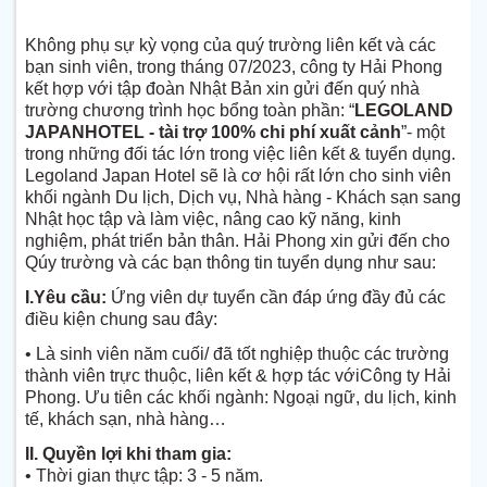
Không phụ sự kỳ vọng của quý trường liên kết và các
bạn sinh viên, trong tháng 07/2023, công ty Hải Phong
kết hợp với tập đoàn Nhật Bản xin gửi đến quý nhà
trường chương trình học bổng toàn phần: “
LEGOLAND
JAPAN
HOTEL - tài trợ 100% chi phí xuất cảnh
”- một
trong những đối tác lớn trong việc liên kết & tuyển dụng.
Legoland Japan Hotel sẽ là cơ hội rất lớn cho sinh viên
khối ngành Du lịch, Dịch vụ, Nhà hàng - Khách sạn sang
Nhật học tập và làm việc, nâng cao kỹ năng, kinh
nghiệm, phát triển bản thân. Hải Phong xin gửi đến cho
Qúy trường và các bạn thông tin tuyển dụng như sau:
I.Yêu cầu:
Ứng viên dự tuyển cần đáp ứng đầy đủ các
điều kiện chung sau đây:
• Là sinh viên năm cuối/ đã tốt nghiệp thuộc các trường
thành viên trực thuộc, liên kết & hợp tác vớiCông ty Hải
Phong. Ưu tiên các khối ngành: Ngoại ngữ, du lịch, kinh
tế, khách sạn, nhà hàng…
II. Quyền lợi khi tham gia:
• Thời gian thực tập: 3 - 5 năm.