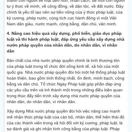
thành con người về mặt tâm hồn, nhân cách, để mỗi con người
tự ý thức về mình, về cộng đồng, về dân tộc, về đất nước. Đây
chính là yếu tố tạo nên sự bền vững của ý thức pháp luật, của
kỷ cương, phép nước, cùng tích cực hành động vì một Việt
Nam dân giàu, nước mạnh, công bằng, dân chủ, văn minh.
4. Nâng cao hiệu quả xây dựng, phổ biến, giáo dục pháp
luật và thi hành pháp luật, đáp ứng yêu cầu xây dựng nhà
nước pháp quyền của nhân dân, do nhân dân, vì nhân
dân
Bản chất của nhà nước pháp quyền chính là tính thượng tôn
của pháp luật trong tổ chức đời sống kinh tế, xã hội của một
quốc gia. Nhà nước pháp quyền đòi hỏi một hệ thống pháp luật
hoàn thiện, bao gồm tính thống nhất, ổn định, minh bạch, công
bằng và dân chủ. Tổ chức Ngày Pháp luật góp phần đáp ứng
các yêu cầu trên và trở thành một trong những điều kiện quan
trọng thúc đẩy tiến trình xây dựng nhà nước pháp quyền của
nhân dân, do nhân dân, vì nhân dân.
Xây dựng Nhà nước pháp quyền đòi hỏi việc nâng cao mạnh
mẽ nhận thức pháp luật của cán bộ, nhân dân, thể hiện thái độ
của các thành viên trong xã hội đối với kỷ cương, pháp luật; là
sự đánh giá và ghi nhận tính công bằng của pháp luật. Pháp