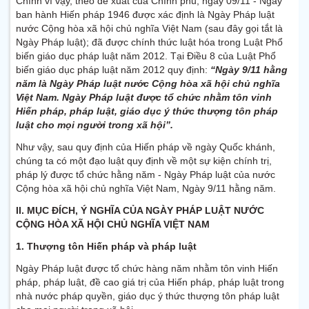
Chính vì vậy, theo đề xuất của Chính phủ, ngày 09/11 - Ngày
ban hành Hiến pháp 1946 được xác định là Ngày Pháp luật
nước Cộng hòa xã hội chủ nghĩa Việt Nam (sau đây gọi tắt là
Ngày Pháp luật); đã được chính thức luật hóa trong Luật Phổ
biến giáo dục pháp luật năm 2012. Tại Điều 8 của Luật Phổ
biến giáo dục pháp luật năm 2012 quy định:
“Ngày 9/11 hằng
năm là Ngày Pháp luật nước Cộng hòa xã hội chủ nghĩa
Việt Nam. Ngày Pháp luật được tổ chức nhằm tôn vinh
Hiến pháp, pháp luật, giáo dục ý thức thượng tôn pháp
luật cho mọi người trong xã hội”.
Như vậy, sau quy định của Hiến pháp về ngày Quốc khánh,
chúng ta có một đạo luật quy định về một sự kiện chính trị,
pháp lý được tổ chức hằng năm - Ngày Pháp luật của nước
Cộng hòa xã hội chủ nghĩa Việt Nam, Ngày 9/11 hằng năm.
II. MỤC ĐÍCH, Ý NGHĨA CỦA NGÀY PHÁP LUẬT NƯỚC
CỘNG HÒA XÃ HỘI CHỦ NGHĨA VIỆT NAM
1. Thượng tôn Hiến pháp và pháp luật
Ngày Pháp luật được tổ chức hàng năm nhằm tôn vinh Hiến
pháp, pháp luật, đề cao giá trị của Hiến pháp, pháp luật trong
nhà nước pháp quyền, giáo dục ý thức thượng tôn pháp luật