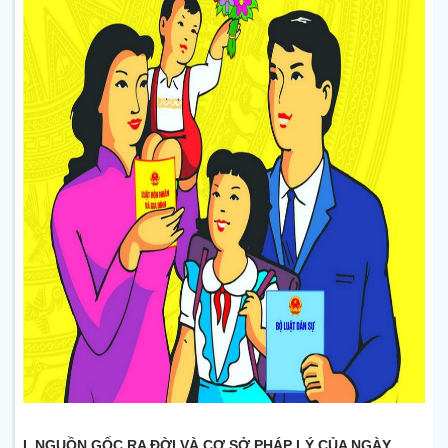
I. NGUỒN GỐC RA ĐỜI VÀ CƠ SỞ PHÁP LÝ CỦA NGÀY