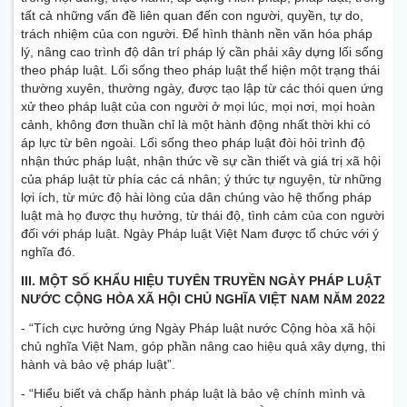
tất cả những vấn đề liên quan đến con người, quyền, tự do,
trách nhiệm của con người. Để hình thành nền văn hóa pháp
lý, nâng cao trình độ dân trí pháp lý cần phải xây dựng lối sống
theo pháp luật. Lối sống theo pháp luật thể hiện một trạng thái
thường xuyên, thường ngày, được tạo lập từ các thói quen ứng
xử theo pháp luật của con người ở mọi lúc, mọi nơi, mọi hoàn
cảnh, không đơn thuần chỉ là một hành động nhất thời khi có
áp lực từ bên ngoài. Lối sống theo pháp luật đòi hỏi trình độ
nhận thức pháp luật, nhận thức về sự cần thiết và giá trị xã hội
của pháp luật từ phía các cá nhân; ý thức tự nguyện, từ những
lợi ích, từ mức độ hài lòng của dân chúng vào hệ thống pháp
luật mà họ được thụ hưởng, từ thái độ, tình cảm của con người
đối với pháp luật. Ngày Pháp luật Việt Nam được tổ chức với ý
nghĩa đó.
III. MỘT SỐ KHẨU HIỆU TUYÊN TRUYỀN NGÀY PHÁP LUẬT
NƯỚC CỘNG HÒA XÃ HỘI CHỦ NGHĨA VIỆT NAM NĂM 2022
- “Tích cực hưởng ứng Ngày Pháp luật nước Cộng hòa xã hội
chủ nghĩa Việt Nam, góp phần nâng cao hiệu quả xây dựng, thi
hành và bảo vệ pháp luật”.
- “Hiểu biết và chấp hành pháp luật là bảo vệ chính mình và