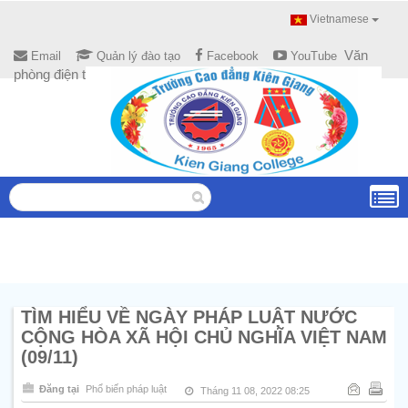
Vietnamese
Văn
Email
Quản lý đào tạo
Facebook
YouTube
phòng điện tử
TÌM HIỂU VỀ NGÀY PHÁP LUẬT NƯỚC
CỘNG HÒA XÃ HỘI CHỦ NGHĨA VIỆT NAM
(09/11)
Đăng tại
Phổ biến pháp luật
Tháng 11 08, 2022 08:25