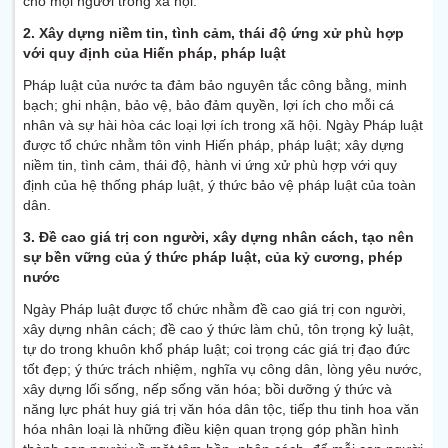
cho mọi người trong xã hội.
2. Xây dựng niềm tin, tình cảm, thái độ ứng xử phù hợp
với quy định của Hiến pháp, pháp luật
Pháp luật của nước ta đảm bảo nguyên tắc công bằng, minh
bạch; ghi nhận, bảo vệ, bảo đảm quyền, lợi ích cho mỗi cá
nhân và sự hài hòa các loại lợi ích trong xã hội. Ngày Pháp luật
được tổ chức nhằm tôn vinh Hiến pháp, pháp luật; xây dựng
niềm tin, tình cảm, thái độ, hành vi ứng xử phù hợp với quy
định của hệ thống pháp luật, ý thức bảo vệ pháp luật của toàn
dân.
3. Đề cao giá trị con người, xây dựng nhân cách, tạo nên
sự bền vững của ý thức pháp luật, của kỷ cương, phép
nước
Ngày Pháp luật được tổ chức nhằm đề cao giá trị con người,
xây dựng nhân cách; đề cao ý thức làm chủ, tôn trọng kỷ luật,
tự do trong khuôn khổ pháp luật; coi trọng các giá trị đạo đức
tốt đẹp; ý thức trách nhiệm, nghĩa vụ công dân, lòng yêu nước,
xây dựng lối sống, nếp sống văn hóa; bồi dưỡng ý thức và
năng lực phát huy giá trị văn hóa dân tộc, tiếp thu tinh hoa văn
hóa nhân loại là những điều kiện quan trọng góp phần hình