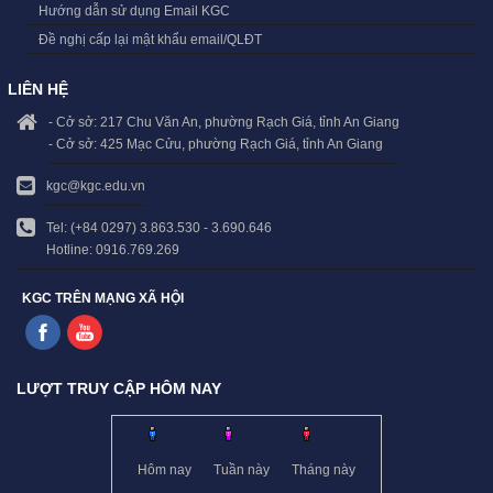
Hướng dẫn sử dụng Email KGC
Đề nghị cấp lại mật khẩu email/QLĐT
LIÊN HỆ
- Cở sở: 217 Chu Văn An, phường Rạch Giá, tỉnh An Giang
- Cở sở: 425 Mạc Cửu, phường Rạch Giá, tỉnh An Giang
kgc@kgc.edu.vn
Tel: (+84 0297) 3.863.530 - 3.690.646
Hotline: 0916.769.269
KGC TRÊN MẠNG XÃ HỘI
LƯỢT TRUY CẬP HÔM NAY
Hôm nay
Tuần này
Tháng này