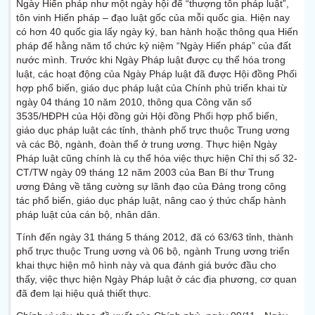
Ngày Hiến pháp như một ngày hội để “thượng tôn pháp luật”,
tôn vinh Hiến pháp – đạo luật gốc của mỗi quốc gia. Hiện nay
có hơn 40 quốc gia lấy ngày ký, ban hành hoặc thông qua Hiến
pháp để hằng năm tổ chức kỷ niệm “Ngày Hiến pháp” của đất
nước mình. Trước khi Ngày Pháp luật được cụ thể hóa trong
luật, các hoạt động của Ngày Pháp luật đã được Hội đồng Phối
hợp phổ biến, giáo dục pháp luật của Chính phủ triển khai từ
ngày 04 tháng 10 năm 2010, thông qua Công văn số
3535/HĐPH của Hội đồng gửi Hội đồng Phối hợp phổ biến,
giáo dục pháp luật các tỉnh, thành phố trực thuộc Trung ương
và các Bộ, ngành, đoàn thể ở trung ương. Thực hiện Ngày
Pháp luật cũng chính là cụ thể hóa việc thực hiện Chỉ thị số 32-
CT/TW ngày 09 tháng 12 năm 2003 của Ban Bí thư Trung
ương Đảng về tăng cường sự lãnh đạo của Đảng trong công
tác phổ biến, giáo dục pháp luật, nâng cao ý thức chấp hành
pháp luật của cán bộ, nhân dân.
Tính đến ngày 31 tháng 5 tháng 2012, đã có 63/63 tỉnh, thành
phố trực thuộc Trung ương và 06 bộ, ngành Trung ương triển
khai thực hiện mô hình này và qua đánh giá bước đầu cho
thấy, việc thực hiện Ngày Pháp luật ở các địa phương, cơ quan
đã đem lại hiệu quả thiết thực.