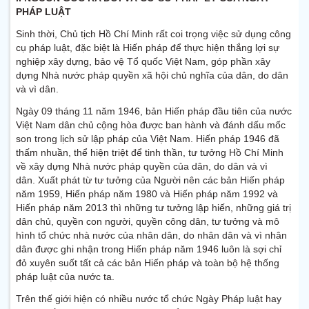
PHÁP LUẬT
Sinh thời, Chủ tịch Hồ Chí Minh rất coi trọng việc sử dụng công
cụ pháp luật, đặc biệt là Hiến pháp để thực hiện thắng lợi sự
nghiệp xây dựng, bảo vệ Tổ quốc Việt Nam, góp phần xây
dựng Nhà nước pháp quyền xã hội chủ nghĩa của dân, do dân
và vì dân.
Ngày 09 tháng 11 năm 1946, bản Hiến pháp đầu tiên của nước
Việt Nam dân chủ cộng hòa được ban hành và đánh dấu mốc
son trong lịch sử lập pháp của Việt Nam. Hiến pháp 1946 đã
thấm nhuần, thể hiện triệt để tinh thần, tư tưởng Hồ Chí Minh
về xây dựng Nhà nước pháp quyền của dân, do dân và vì
dân. Xuất phát từ tư tưởng của Người nên các bản Hiến pháp
năm 1959, Hiến pháp năm 1980 và Hiến pháp năm 1992 và
Hiến pháp năm 2013 thì những tư tưởng lập hiến, những giá trị
dân chủ, quyền con người, quyền công dân, tư tưởng và mô
hình tổ chức nhà nước của nhân dân, do nhân dân và vì nhân
dân được ghi nhận trong Hiến pháp năm 1946 luôn là sợi chỉ
đỏ xuyên suốt tất cả các bản Hiến pháp và toàn bộ hệ thống
pháp luật của nước ta.
Trên thế giới hiện có nhiều nước tổ chức Ngày Pháp luật hay