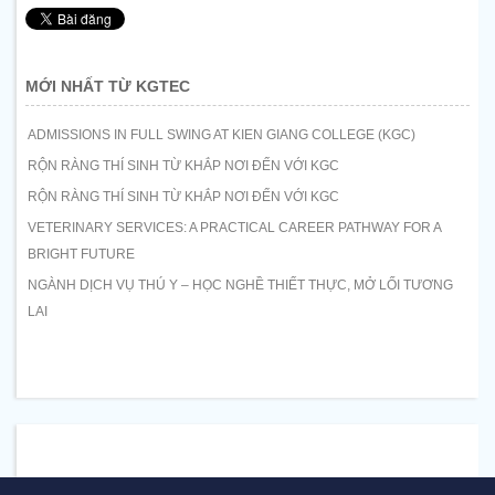
MỚI NHẤT TỪ KGTEC
ADMISSIONS IN FULL SWING AT KIEN GIANG COLLEGE (KGC)
RỘN RÀNG THÍ SINH TỪ KHẮP NƠI ĐẾN VỚI KGC
RỘN RÀNG THÍ SINH TỪ KHẮP NƠI ĐẾN VỚI KGC
VETERINARY SERVICES: A PRACTICAL CAREER PATHWAY FOR A
BRIGHT FUTURE
NGÀNH DỊCH VỤ THÚ Y – HỌC NGHỀ THIẾT THỰC, MỞ LỐI TƯƠNG
LAI