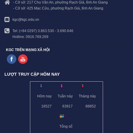
- Cở sở: 217 Chu Văn An, phường Rạch Giá, tỉnh An Giang
- Cở sở: 425 Mạc Cửu, phường Rạch Giá, tỉnh An Giang
kgc@kgc.edu.vn
Tel: (+84 0297) 3.863.530 - 3.690.646
Hotline: 0916.769.269
KGC TRÊN MẠNG XÃ HỘI
LƯỢT TRUY CẬP HÔM NAY
Hôm nay
Tuần này
Tháng này
16527
63917
88852
Tổng số