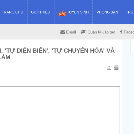
TRANG CHỦ
GIỚI THIỆU
TUYỂN SINH
PHÒNG BAN
TRU
Email
Quản lý đào tạo
Face
, 'TỰ DIỄN BIẾN', 'TỰ CHUYỂN HÓA' VÀ
LÀM