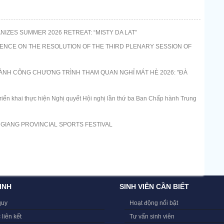
IZES SUMMER 2026 RETREAT: “MISTY DA LAT”
ENCE ON THE RESOLUTION OF THE THIRD PLENARY SESSION OF
NH CÔNG CHƯƠNG TRÌNH THAM QUAN NGHỈ MÁT HÈ 2026: "ĐÀ
 triển khai thực hiện Nghị quyết Hội nghị lần thứ ba Ban Chấp hành Trung
N GIANG PROVINCIAL SPORTS FESTIVAL
INH
SINH VIÊN CẦN BIẾT
quy
Hoạt động nổi bật
 liên kết
Tư vấn sinh viên