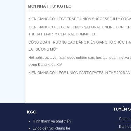
MỚI NHẤT TỪ KGTEC
KIEN GIANG COLLEGE TRADE UNION SUCCESSFULLY ORGAN
KIEN GIANG COLLEGE ATTENDS NATIONAL ONLINE CONFER
THE 14TH PARTY CENTRAL COMMITTEE
CÔNG ĐOÀN TRƯỜNG CAO ĐẲNG KIÊN GIANG TỔ CHỨC THÀ
LẠT SƯƠNG MỜ"
Hội nghị trực tuyến toàn quốc nghiên cứu, học tập, quán triệt và
ương Đảng khóa XIV
KIEN GIANG COLLEGE UNION PARTICIPATES IN THE 2026 A
TUYỂN S
KGC
Chính 
Hình thành và phát triển
Đại học
Lý do đến với chúng tôi