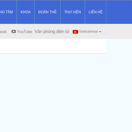
NG TÂM
KHOA
ĐOÀN THỂ
THƯ VIỆN
LIÊN HỆ
Văn phòng điện tử
book
YouTube
Vietnamese