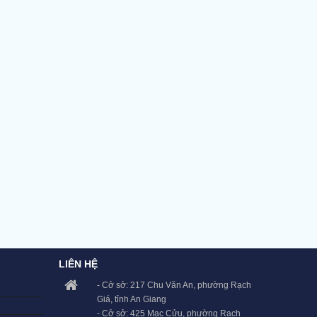
LIÊN HỆ
- Cở sở: 217 Chu Văn An, phường Rạch
Giá, tỉnh An Giang
- Cở sở: 425 Mạc Cửu, phường Rạch