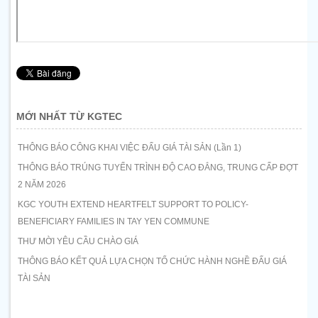
MỚI NHẤT TỪ KGTEC
THÔNG BÁO CÔNG KHAI VIỆC ĐẤU GIÁ TÀI SẢN (Lần 1)
THÔNG BÁO TRÚNG TUYỂN TRÌNH ĐỘ CAO ĐẲNG, TRUNG CẤP ĐỢT
2 NĂM 2026
KGC YOUTH EXTEND HEARTFELT SUPPORT TO POLICY-
BENEFICIARY FAMILIES IN TAY YEN COMMUNE
THƯ MỜI YÊU CẦU CHÀO GIÁ
THÔNG BÁO KẾT QUẢ LỰA CHỌN TỔ CHỨC HÀNH NGHỀ ĐẤU GIÁ
TÀI SẢN