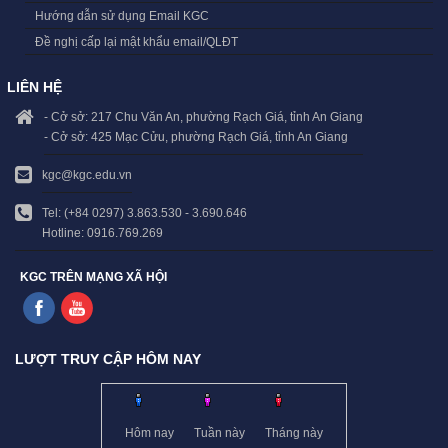
Hướng dẫn sử dụng Email KGC
Đề nghị cấp lại mật khẩu email/QLĐT
LIÊN HỆ
- Cở sở: 217 Chu Văn An, phường Rạch Giá, tỉnh An Giang
- Cở sở: 425 Mạc Cửu, phường Rạch Giá, tỉnh An Giang
kgc@kgc.edu.vn
Tel: (+84 0297) 3.863.530 - 3.690.646
Hotline: 0916.769.269
KGC TRÊN MẠNG XÃ HỘI
LƯỢT TRUY CẬP HÔM NAY
Hôm nay
Tuần này
Tháng này