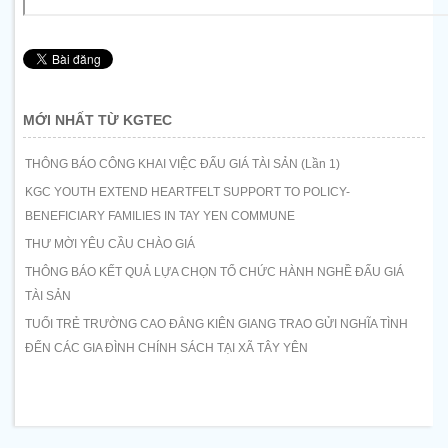
MỚI NHẤT TỪ KGTEC
THÔNG BÁO CÔNG KHAI VIỆC ĐẤU GIÁ TÀI SẢN (Lần 1)
KGC YOUTH EXTEND HEARTFELT SUPPORT TO POLICY-
BENEFICIARY FAMILIES IN TAY YEN COMMUNE
THƯ MỜI YÊU CẦU CHÀO GIÁ
THÔNG BÁO KẾT QUẢ LỰA CHỌN TỔ CHỨC HÀNH NGHỀ ĐẤU GIÁ
TÀI SẢN
TUỔI TRẺ TRƯỜNG CAO ĐẲNG KIÊN GIANG TRAO GỬI NGHĨA TÌNH
ĐẾN CÁC GIA ĐÌNH CHÍNH SÁCH TẠI XÃ TÂY YÊN