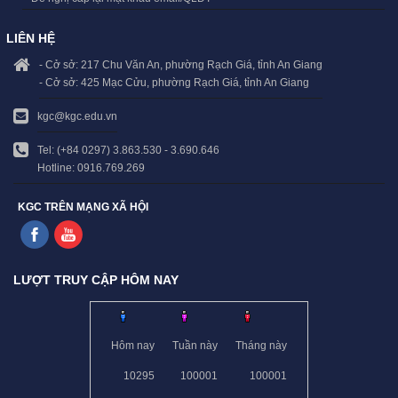
LIÊN HỆ
- Cở sở: 217 Chu Văn An, phường Rạch Giá, tỉnh An Giang
- Cở sở: 425 Mạc Cửu, phường Rạch Giá, tỉnh An Giang
kgc@kgc.edu.vn
Tel: (+84 0297) 3.863.530 - 3.690.646
Hotline: 0916.769.269
KGC TRÊN MẠNG XÃ HỘI
LƯỢT TRUY CẬP HÔM NAY
Hôm nay
Tuần này
Tháng này
10295
100001
100001