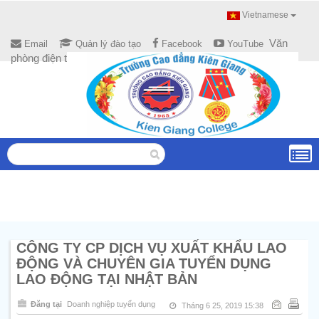
Vietnamese
Văn
Email
Quản lý đào tạo
Facebook
YouTube
phòng điện tử
CÔNG TY CP DỊCH VỤ XUẤT KHẨU LAO
ĐỘNG VÀ CHUYÊN GIA TUYỂN DỤNG
LAO ĐỘNG TẠI NHẬT BẢN
Đăng tại
Doanh nghiệp tuyển dụng
Tháng 6 25, 2019 15:38