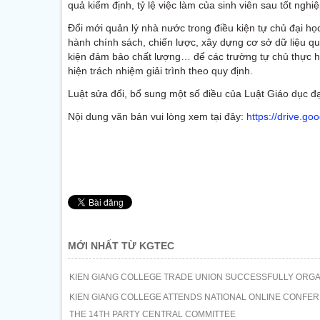
quả kiểm định, tỷ lệ việc làm của sinh viên sau tốt nghi
Đổi mới quản lý nhà nước trong điều kiện tự chủ đại h
hành chính sách, chiến lược, xây dựng cơ sở dữ liệu 
kiện đảm bảo chất lượng… để các trường tự chủ thực h
hiện trách nhiệm giải trình theo quy định.
Luật sửa đổi, bổ sung một số điều của Luật Giáo dục đạ
Nội dung văn bản vui lòng xem tại đây:
https://drive.
MỚI NHẤT TỪ KGTEC
KIEN GIANG COLLEGE TRADE UNION SUCCESSFULLY ORGAN
KIEN GIANG COLLEGE ATTENDS NATIONAL ONLINE CONFER
THE 14TH PARTY CENTRAL COMMITTEE