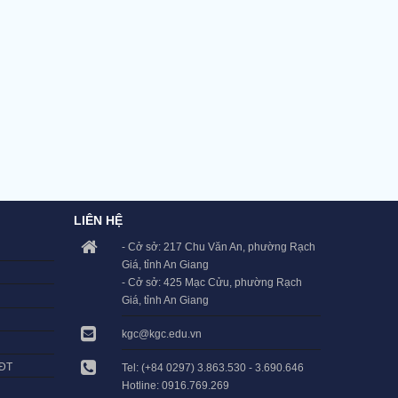
LIÊN HỆ
- Cở sở: 217 Chu Văn An, phường Rạch
Giá, tỉnh An Giang
- Cở sở: 425 Mạc Cửu, phường Rạch
Giá, tỉnh An Giang
kgc@kgc.edu.vn
LĐT
Tel: (+84 0297) 3.863.530 - 3.690.646
Hotline: 0916.769.269