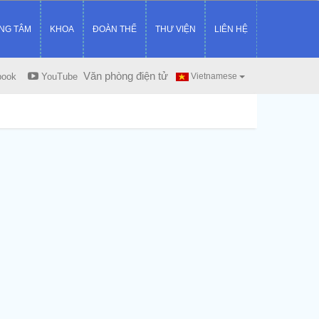
NG TÂM
KHOA
ĐOÀN THỂ
THƯ VIỆN
LIÊN HỆ
Văn phòng điện tử
book
YouTube
Vietnamese