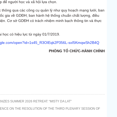
ệp để người học và xã hội lựa chọn.
ọc thông qua các công cụ quản lý như quy hoạch mạng lưới, ban
quốc gia về GDĐH; ban hành hệ thống chuẩn chất lượng, điều
iện. Cơ sở GDĐH có trách nhiệm minh bạch thông tin và thực
i học có hiệu lực từ ngày 01/7/2019.
google.com/open?id=1s45_R3OIEqk2P356L-sxI5KmqwSh2B4Q
PHÒNG TỔ CHỨC-HÀNH CHÍNH
IZES SUMMER 2026 RETREAT: “MISTY DA LAT”
ENCE ON THE RESOLUTION OF THE THIRD PLENARY SESSION OF