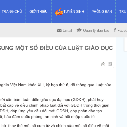
TRANG CHỦ
GIỚI THIỆU
TUYỂN SINH
PHÒNG BAN
TRU
Email
Quản lý đào tạo
Face
SUNG MỘT SỐ ĐIỀU CỦA LUẬT GIÁO DỤC
ghĩa Việt Nam khóa XIII, kỳ họp thứ 6, đã thông qua Luật sửa
i căn bản, toàn diện giáo dục đại học (GDĐH), phát huy
ất cập về điều chỉnh pháp luật đối với GDĐH trong thời gian
i GDĐH, đáp ứng yêu cầu đổi mới GDĐH, góp phần đào tạo
ội, bảo đảm quốc phòng, an ninh và hội nhập quốc tế.
i bỏ, thay thế một số cụm từ và chỉnh sửa một số điều về mặt