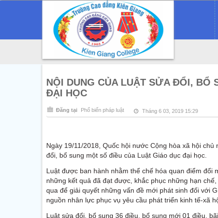
NỘI DUNG CỦA LUẬT SỬA ĐỔI, BỔ 
ĐẠI HỌC
Đăng tại
Phổ biến pháp luật
Tháng 6 03, 2019 15:29
Ngày 19/11/2018, Quốc hội nước Cộng hòa xã hội chủ n
đổi, bổ sung một số điều của Luật Giáo dục đại học.
Luật được ban hành nhằm thể chế hóa quan điểm đổi mớ
những kết quả đã đạt được, khắc phục những hạn chế, b
qua để giải quyết những vấn đề mới phát sinh đối vớ
nguồn nhân lực phục vụ yêu cầu phát triển kinh tế-xã h
Luật sửa đổi, bổ sung 36 điều, bổ sung mới 01 điều, bã