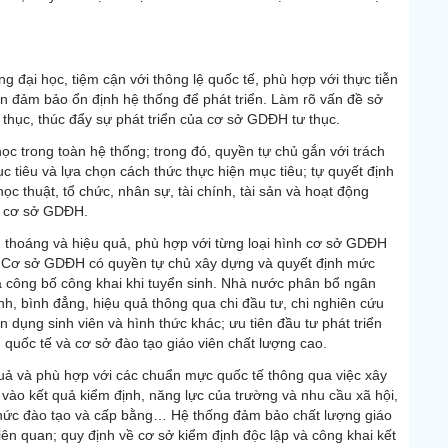
đại học, tiệm cận với thông lệ quốc tế, phù hợp với thực tiễn
n đảm bảo ổn định hệ thống để phát triển. Làm rõ vấn đề sở
thục, thúc đẩy sự phát triển của cơ sở GDĐH tư thục.
c trong toàn hệ thống; trong đó, quyền tự chủ gắn với trách
c tiêu và lựa chọn cách thức thực hiện mục tiêu; tự quyết định
ọc thuật, tổ chức, nhân sự, tài chính, tài sản và hoạt động
của cơ sở GDĐH.
ng thoáng và hiệu quả, phù hợp với từng loại hình cơ sở GDĐH
ủ. Cơ sở GDĐH có quyền tự chủ xây dựng và quyết định mức
à công bố công khai khi tuyển sinh. Nhà nước phân bổ ngân
, bình đẳng, hiệu quả thông qua chi đầu tư, chi nghiên cứu
n dụng sinh viên và hình thức khác; ưu tiên đầu tư phát triển
uốc tế và cơ sở đào tạo giáo viên chất lượng cao.
quả và phù hợp với các chuẩn mực quốc tế thông qua việc xây
vào kết quả kiểm định, năng lực của trường và nhu cầu xã hội,
chức đào tạo và cấp bằng… Hệ thống đảm bảo chất lượng giáo
iên quan; quy định về cơ sở kiểm định độc lập và công khai kết