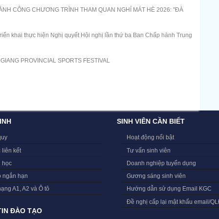
NH CÔNG CHƯƠNG TRÌNH THAM QUAN NGHỈ MÁT HÈ 2026: "ĐÀ
 triển khai thực hiện Nghị quyết Hội nghị lần thứ ba Ban Chấp hành Trung
N GIANG PROVINCIAL SPORTS FESTIVAL
INH
SINH VIÊN CẦN BIẾT
quy
Hoạt động nổi bật
 liên kết
Tư vấn sinh viên
i học
Doanh nghiệp tuyển dụng
o ngắn hạn
Gương sáng sinh viên
hạng A1, A2 và Ô tô
Hướng dẫn sử dụng Email KGC
Đề nghị cấp lại mật khẩu email/Q
IN ĐÀO TẠO