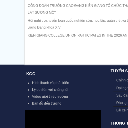
CÔNG ĐOÀN TRƯỜNG CAO ĐẲNG KIÊN GIANG TỔ CHỨC THÀ
LẠT SƯƠNG MỜ"
Hội nghị trực tuyến toàn quốc nghiên cứu, học tập, quán triệt và
ương Đảng khóa XIV
KIEN GIANG COLLEGE UNION PARTICIPATES IN THE 2026 A
TUYỂN S
KGC
Chính 
Hình thành và phát triển
Đại học
Lý do đến với chúng tôi
Sau đạ
Video giới thiệu trường
Đào tạ
Bản đồ đến trường
Lái xe 
THÔNG T