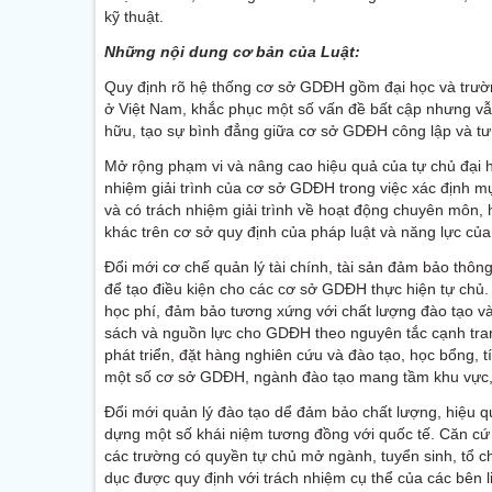
kỹ thuật.
Những nội dung cơ bản của Luật:
Quy định rõ hệ thống cơ sở GDĐH gồm đại học và trường 
ở Việt Nam, khắc phục một số vấn đề bất cập nhưng vẫ
hữu, tạo sự bình đẳng giữa cơ sở GDĐH công lập và tư 
Mở rộng phạm vi và nâng cao hiệu quả của tự chủ đại họ
nhiệm giải trình của cơ sở GDĐH trong việc xác định mụ
và có trách nhiệm giải trình về hoạt động chuyên môn, h
khác trên cơ sở quy định của pháp luật và năng lực 
Đổi mới cơ chế quản lý tài chính, tài sản đảm bảo thô
để tạo điều kiện cho các cơ sở GDĐH thực hiện tự ch
học phí, đảm bảo tương xứng với chất lượng đào tạo v
sách và nguồn lực cho GDĐH theo nguyên tắc cạnh tranh
phát triển, đặt hàng nghiên cứu và đào tạo, học bổng, tí
một số cơ sở GDĐH, ngành đào tạo mang tầm khu vực, q
Đổi mới quản lý đào tạo dể đảm bảo chất lượng, hiệu 
dựng một số khái niệm tương đồng với quốc tế. Căn cứ 
các trường có quyền tự chủ mở ngành, tuyển sinh, tổ 
dục được quy định với trách nhiệm cụ thể của các bên l