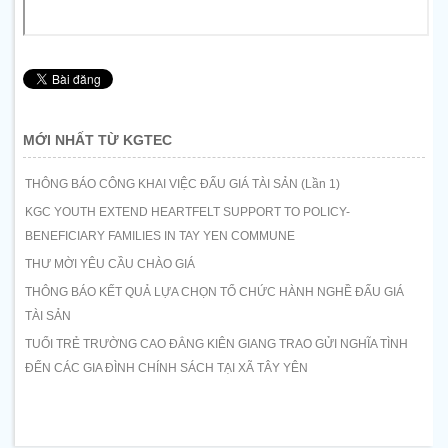
MỚI NHẤT TỪ KGTEC
THÔNG BÁO CÔNG KHAI VIỆC ĐẤU GIÁ TÀI SẢN (Lần 1)
KGC YOUTH EXTEND HEARTFELT SUPPORT TO POLICY-
BENEFICIARY FAMILIES IN TAY YEN COMMUNE
THƯ MỜI YÊU CẦU CHÀO GIÁ
THÔNG BÁO KẾT QUẢ LỰA CHỌN TỔ CHỨC HÀNH NGHỀ ĐẤU GIÁ
TÀI SẢN
TUỔI TRẺ TRƯỜNG CAO ĐẲNG KIÊN GIANG TRAO GỬI NGHĨA TÌNH
ĐẾN CÁC GIA ĐÌNH CHÍNH SÁCH TẠI XÃ TÂY YÊN