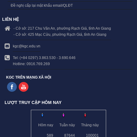
Đề nghị cấp lại mật khẩu email/QLĐT
LIÊN HỆ
- Cở sở: 217 Chu Văn An, phường Rạch Giá, tỉnh An Giang
- Cở sở: 425 Mạc Cửu, phường Rạch Giá, tỉnh An Giang
kgc@kgc.edu.vn
Tel: (+84 0297) 3.863.530 - 3.690.646
Hotline: 0916.769.269
KGC TRÊN MẠNG XÃ HỘI
LƯỢT TRUY CẬP HÔM NAY
Hôm nay
Tuần này
Tháng này
589
87644
100001