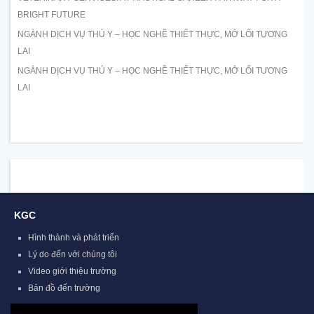
BRIGHT FUTURE
NGÀNH DỊCH VỤ THÚ Y – HỌC NGHỀ THIẾT THỰC, MỞ LỐI TƯƠNG
LAI
NGÀNH DỊCH VỤ THÚ Y – HỌC NGHỀ THIẾT THỰC, MỞ LỐI TƯƠNG
LAI
KGC
Hình thành và phát triển
Lý do đến với chúng tôi
Video giới thiệu trường
Bản đồ đến trường