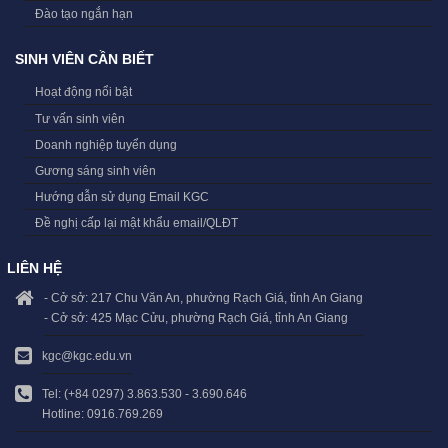
Đào tạo ngắn hạn
SINH VIÊN CẦN BIẾT
Hoạt động nổi bật
Tư vấn sinh viên
Doanh nghiệp tuyển dụng
Gương sáng sinh viên
Hướng dẫn sử dụng Email KGC
Đề nghị cấp lại mật khẩu email/QLĐT
LIÊN HỆ
- Cở sở: 217 Chu Văn An, phường Rạch Giá, tỉnh An Giang
- Cở sở: 425 Mạc Cửu, phường Rạch Giá, tỉnh An Giang
kgc@kgc.edu.vn
Tel: (+84 0297) 3.863.530 - 3.690.646
Hotline: 0916.769.269