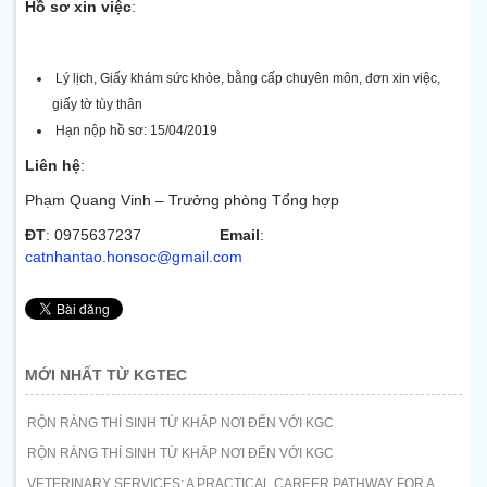
Hồ sơ xin việc
:
Lý lịch, Giấy khám sức khỏe, bằng cấp chuyên môn, đơn xin việc,
giấy tờ tùy thân
Hạn nộp hồ sơ: 15/04/2019
Liên hệ
:
Phạm Quang Vinh – Trưởng phòng Tổng hợp
ĐT
: 0975637237
Email
:
catnhantao.honsoc@gmail.com
MỚI NHẤT TỪ KGTEC
RỘN RÀNG THÍ SINH TỪ KHẮP NƠI ĐẾN VỚI KGC
RỘN RÀNG THÍ SINH TỪ KHẮP NƠI ĐẾN VỚI KGC
VETERINARY SERVICES: A PRACTICAL CAREER PATHWAY FOR A