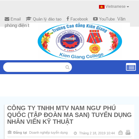
Vietnamese
Văn
Email
Quản lý đào tạo
Facebook
YouTube
phòng điện tử
CÔNG TY TNHH MTV NAM NGƯ PHÚ
QUỐC (TẬP ĐOÀN MA SAN) TUYỂN DỤNG
NHÂN VIÊN KỸ THUẬT
Đăng tại
Doanh nghiệp tuyển dụng
Tháng 2 18, 2019 10:44