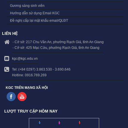
Gương sáng sinh viên
Hướng dẫn sử dụng Email KGC
Đề nghị cấp lại mật khẩu email/QLĐT
LIÊN HỆ
- Cở sở: 217 Chu Văn An, phường Rạch Giá, tỉnh An Giang
- Cở sở: 425 Mạc Cửu, phường Rạch Giá, tỉnh An Giang
kgc@kgc.edu.vn
Tel: (+84 0297) 3.863.530 - 3.690.646
Hotline: 0916.769.269
KGC TRÊN MẠNG XÃ HỘI
LƯỢT TRUY CẬP HÔM NAY