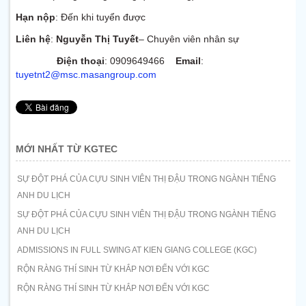
Hạn nộp
: Đến khi tuyển được
Liên hệ
:
Nguyễn Thị Tuyết
– Chuyên viên nhân sự
Điện thoại
: 0909649466
Email
:
tuyetnt2@msc.masangroup.com
MỚI NHẤT TỪ KGTEC
SỰ ĐỘT PHÁ CỦA CỰU SINH VIÊN THỊ ĐẬU TRONG NGÀNH TIẾNG
ANH DU LỊCH
SỰ ĐỘT PHÁ CỦA CỰU SINH VIÊN THỊ ĐẬU TRONG NGÀNH TIẾNG
ANH DU LỊCH
ADMISSIONS IN FULL SWING AT KIEN GIANG COLLEGE (KGC)
RỘN RÀNG THÍ SINH TỪ KHẮP NƠI ĐẾN VỚI KGC
RỘN RÀNG THÍ SINH TỪ KHẮP NƠI ĐẾN VỚI KGC