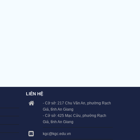
LIÊN HỆ
- Cở sở: 217 Chu Văn An, phường Rạch
Giá, tỉnh An Giang
- Cở sở: 425 Mạc Cửu, phường Rạch
Giá, tỉnh An Giang
kgc@kgc.edu.vn