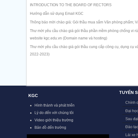
INTRODUCTION TO THE BOARD OF RECTORS
Hướng dẫn sử dụng Email KGC
Thông báo mời chào giá: Gói thầu mua sắm Văn phòng phẩm; Vậ
Thư mời yêu cầu chào giá gói thầu phần mềm phòng chống vi rút 
website kgc.edu.vn (Domain name và hosting)
Thư mời yêu cầu chào giá gói thầu cung cấp công cụ, dụng cụ và
2022-2023)
TUYỂN S
KGC
Chính 
Hình thành và phát triển
Đại học
Lý do đến với chúng tôi
Sau đạ
Video giới thiệu trường
Đào tạ
Bản đồ đến trường
Lái xe 