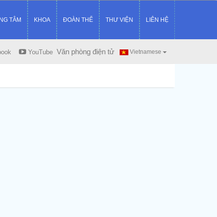
NG TÂM
KHOA
ĐOÀN THỂ
THƯ VIỆN
LIÊN HỆ
Văn phòng điện tử
book
YouTube
Vietnamese