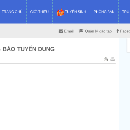
TRANG CHỦ
GIỚI THIỆU
TUYỂN SINH
PHÒNG BAN
TRU
Email
Quản lý đào tạo
Face
G BÁO TUYỂN DỤNG