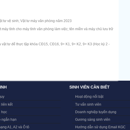
t tư vệ sinh; Vật tư máy văn phòng năm 2023
máy tính cho máy tính văn phòng làm việc; tên miền và máy chủ lưu trữ
 vật tư để thực tập khóa CĐ15, CĐ16, 9+ K1, 9+ K2, 9+ K3 (Học kỳ 2 -
INH
SINH VIÊN CẦN BIẾT
quy
Hoạt động nổi bật
 liên kết
Tư vấn sinh viên
i học
Doanh nghiệp tuyển dụng
o ngắn hạn
Gương sáng sinh viên
hạng A1, A2 và Ô tô
Hướng dẫn sử dụng Email KGC