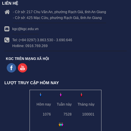
LIÊN HỆ
- Cở sở: 217 Chu Văn An, phường Rạch Giá, tỉnh An Giang
- Cở sở: 425 Mạc Cửu, phường Rạch Giá, tỉnh An Giang
kgc@kgc.edu.vn
Tel: (+84 0297) 3.863.530 - 3.690.646
Hotline: 0916.769.269
KGC TRÊN MẠNG XÃ HỘI
LƯỢT TRUY CẬP HÔM NAY
Hôm nay
Tuần này
Tháng này
1076
7528
100001