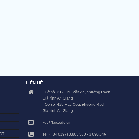
LIÊN HỆ
- Cở sở: 217 Chu Văn An, phường Rạch
Giá, tỉnh An Giang
- Cở sở: 425 Mạc Cửu, phường Rạch
Giá, tỉnh An Giang
kgc@kgc.edu.vn
LĐT
Tel: (+84 0297) 3.863.530 - 3.690.646