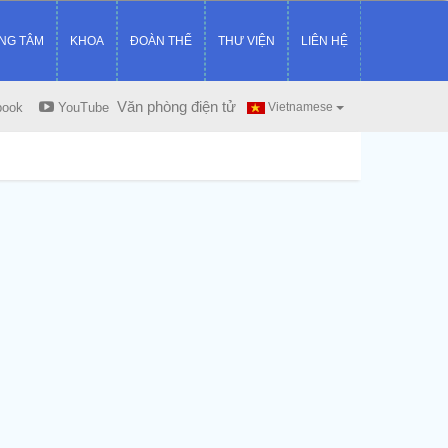
NG TÂM
KHOA
ĐOÀN THỂ
THƯ VIỆN
LIÊN HỆ
Văn phòng điện tử
book
YouTube
Vietnamese