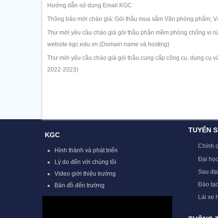
Hướng dẫn sử dụng Email KGC
Thông báo mời chào giá: Gói thầu mua sắm Văn phòng phẩm; Vậ
Thư mời yêu cầu chào giá gói thầu phần mềm phòng chống vi rút 
website kgc.edu.vn (Domain name và hosting)
Thư mời yêu cầu chào giá gói thầu cung cấp công cụ, dụng cụ và
2022-2023)
TUYỂN S
KGC
Chính 
Hình thành và phát triển
Đại học
Lý do đến với chúng tôi
Sau đạ
Video giới thiệu trường
Đào tạ
Bản đồ đến trường
Lái xe 