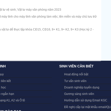
t tư vệ sinh; Vật tư máy văn phòng năm 2023
máy tính cho máy tính văn phòng làm việc; tên miền và máy chủ lưu trữ
 vật tư để thực tập khóa CĐ15, CĐ16, 9+ K1, 9+ K2, 9+ K3 (Học kỳ 2 -
INH
SINH VIÊN CẦN BIẾT
quy
Hoạt động nổi bật
 liên kết
Tư vấn sinh viên
i học
Doanh nghiệp tuyển dụng
o ngắn hạn
Gương sáng sinh viên
hạng A1, A2 và Ô tô
Hướng dẫn sử dụng Email KGC
Đề nghị cấp lại mật khẩu email/Q