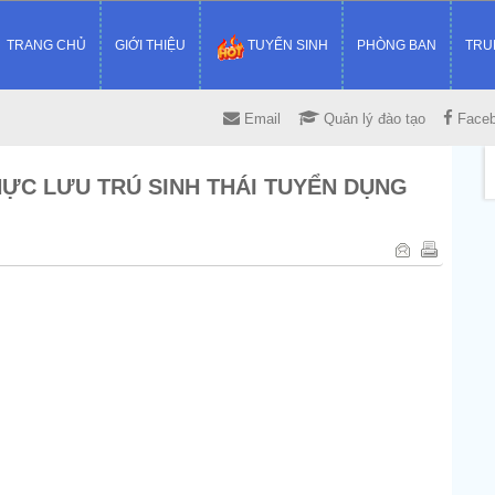
TRANG CHỦ
GIỚI THIỆU
TUYỂN SINH
PHÒNG BAN
TRU
Email
Quản lý đào tạo
Face
HỰC LƯU TRÚ SINH THÁI TUYỂN DỤNG
3