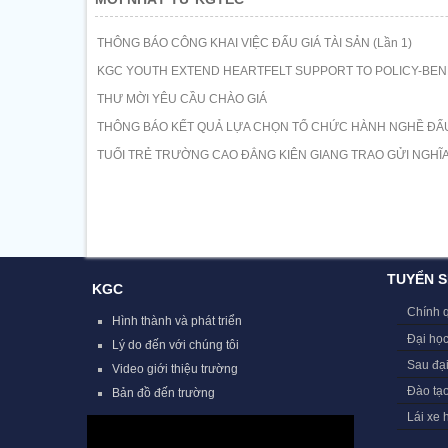
THÔNG BÁO CÔNG KHAI VIỆC ĐẤU GIÁ TÀI SẢN (Lần 1)
KGC YOUTH EXTEND HEARTFELT SUPPORT TO POLICY-BENE
THƯ MỜI YÊU CẦU CHÀO GIÁ
THÔNG BÁO KẾT QUẢ LỰA CHỌN TỔ CHỨC HÀNH NGHỀ ĐẤU 
TUỔI TRẺ TRƯỜNG CAO ĐẲNG KIÊN GIANG TRAO GỬI NGHĨA 
TUYỂN S
KGC
Chính 
Hình thành và phát triển
Đại học
Lý do đến với chúng tôi
Sau đạ
Video giới thiệu trường
Đào tạ
Bản đồ đến trường
Lái xe 