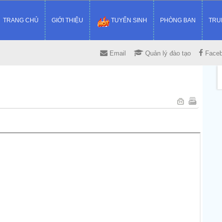
TRANG CHỦ
GIỚI THIỆU
TUYỂN SINH
PHÒNG BAN
TRU
Email
Quản lý đào tạo
Face