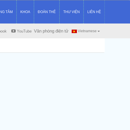
NG TÂM
KHOA
ĐOÀN THỂ
THƯ VIỆN
LIÊN HỆ
Văn phòng điện tử
book
YouTube
Vietnamese