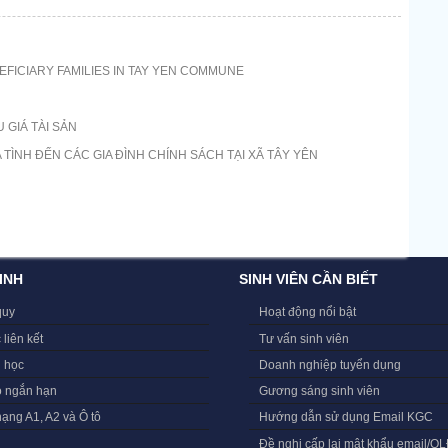
FICIARY FAMILIES IN TAY YEN COMMUNE
GIÁ TÀI SẢN
TÌNH ĐẾN CÁC GIA ĐÌNH CHÍNH SÁCH TẠI XÃ TÂY YÊN
INH
SINH VIÊN CẦN BIẾT
quy
Hoạt động nổi bật
 liên kết
Tư vấn sinh viên
i học
Doanh nghiệp tuyển dụng
o ngắn hạn
Gương sáng sinh viên
hạng A1, A2 và Ô tô
Hướng dẫn sử dụng Email KGC
Đề nghị cấp lại mật khẩu email/Q