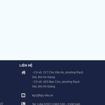
LIÊN HỆ
- Cở sở: 217 Chu Văn An, phường Rạch
Giá, tỉnh An Giang
- Cở sở: 425 Mạc Cửu, phường Rạch
Giá, tỉnh An Giang
kgc@kgc.edu.vn
LĐT
Tel: (+84 0297) 3.863.530 - 3.690.646