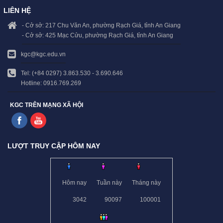
LIÊN HỆ
- Cở sở: 217 Chu Văn An, phường Rạch Giá, tỉnh An Giang
- Cở sở: 425 Mạc Cửu, phường Rạch Giá, tỉnh An Giang
kgc@kgc.edu.vn
Tel: (+84 0297) 3.863.530 - 3.690.646
Hotline: 0916.769.269
KGC TRÊN MẠNG XÃ HỘI
LƯỢT TRUY CẬP HÔM NAY
Hôm nay
Tuần này
Tháng này
3042
90097
100001