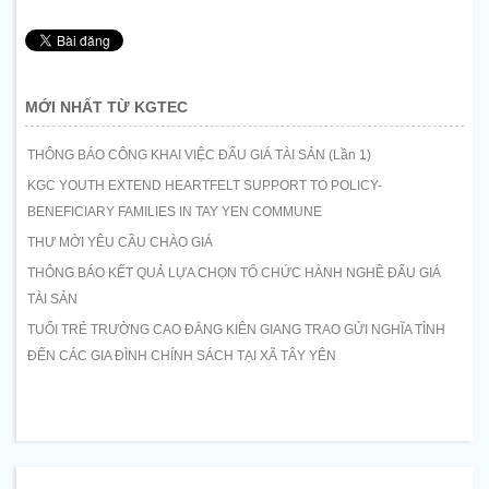
MỚI NHẤT TỪ KGTEC
THÔNG BÁO CÔNG KHAI VIỆC ĐẤU GIÁ TÀI SẢN (Lần 1)
KGC YOUTH EXTEND HEARTFELT SUPPORT TO POLICY-
BENEFICIARY FAMILIES IN TAY YEN COMMUNE
THƯ MỜI YÊU CẦU CHÀO GIÁ
THÔNG BÁO KẾT QUẢ LỰA CHỌN TỔ CHỨC HÀNH NGHỀ ĐẤU GIÁ
TÀI SẢN
TUỔI TRẺ TRƯỜNG CAO ĐẲNG KIÊN GIANG TRAO GỬI NGHĨA TÌNH
ĐẾN CÁC GIA ĐÌNH CHÍNH SÁCH TẠI XÃ TÂY YÊN