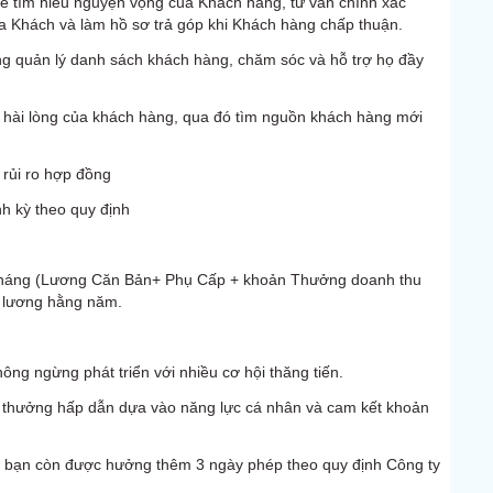
để tìm hiểu nguyện vọng của Khách hàng, tư vấn chính xác
 Khách và làm hồ sơ trả góp khi Khách hàng chấp thuận.
ng quản lý danh sách khách hàng, chăm sóc và hỗ trợ họ đầy
 hài lòng của khách hàng, qua đó tìm nguồn khách hàng mới
 rủi ro hợp đồng
h kỳ theo quy định
/tháng (Lương Căn Bản+ Phụ Cấp + khoản Thưởng doanh thu
g lương hằng năm.
ông ngừng phát triển với nhiều cơ hội thăng tiến.
n thưởng hấp dẫn dựa vào năng lực cá nhân và cam kết khoản
 , bạn còn được hưởng thêm 3 ngày phép theo quy định Công ty