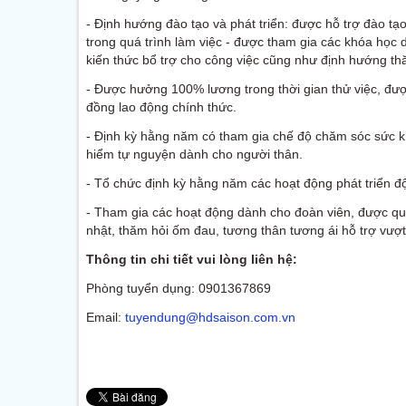
- Định hướng đào tạo và phát triển: được hỗ trợ đào t
trong quá trình làm việc - được tham gia các khóa học
kiến thức bổ trợ cho công việc cũng như định hướng thă
- Được hưởng 100% lương trong thời gian thử việc, đư
đồng lao động chính thức.
- Định kỳ hằng năm có tham gia chế độ chăm sóc sức k
hiểm tự nguyện dành cho người thân.
- Tổ chức định kỳ hằng năm các hoạt động phát triển đ
- Tham gia các hoạt động dành cho đoàn viên, được qua
nhật, thăm hỏi ốm đau, tương thân tương ái hỗ trợ vượt
Thông tin chi tiết vui lòng liên hệ:
Phòng tuyển dụng: 0901367869
Email:
tuyendung@hdsaison.com.vn