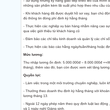
- Sử dụng những kỹ năng giao tiếp khéo léo của mình 
những sản phẩm kèm lãi suất phù hợp theo nhu cầu của
- Khi khách hàng đã được duyệt hồ sơ vay, bạn chủ độ
đủ thông tin đóng phí định kỳ hằng tháng
- Thực hiện các nghiệp vụ bán hàng nhằm nâng cao sự
qua việc giới thiệu từ khách hàng cũ
- Đảm bảo các chỉ tiêu kinh doanh và quản lý các chỉ số
- Thực hiện các báo cáo hằng ngày/tuần/tháng hoặc địn
Mức lương:
Thu nhập lương ổn định: 5.000.000đ – 8.000.000đ ++
tháng), thêm vào đó, bạn còn được xem xét tăng lươn
Quyền lợi:
- Làm việc trong một môi trường chuyên nghiệp, luôn kh
- Thưởng theo doanh thu định kỳ hằng tháng với khoả
lương tháng 13.
- Ngoài 12 ngày phép năm theo quy định luật lao động
và 1 ngày nghỉ Giáng sinh.