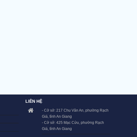
LIÊN HỆ
- Cở sở: 217 Chu Văn An, phường Rạch
Giá, tỉnh An Giang
- Cở sở: 425 Mạc Cửu, phường Rạch
Giá, tỉnh An Giang