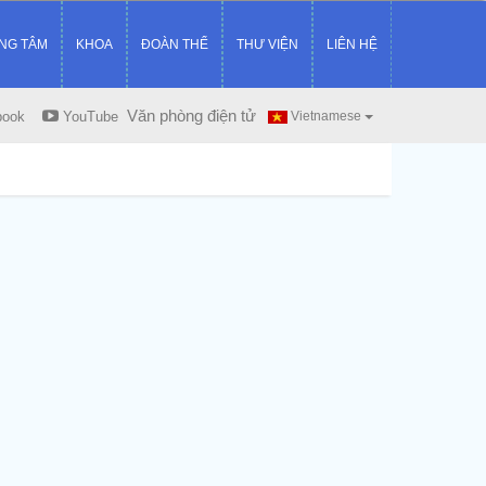
NG TÂM
KHOA
ĐOÀN THỂ
THƯ VIỆN
LIÊN HỆ
Văn phòng điện tử
book
YouTube
Vietnamese