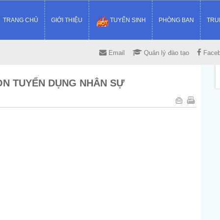
TRANG CHỦ
GIỚI THIỆU
TUYỂN SINH
PHÒNG BAN
TRU
Email
Quản lý đào tạo
Face
ISON TUYỂN DỤNG NHÂN SỰ
5