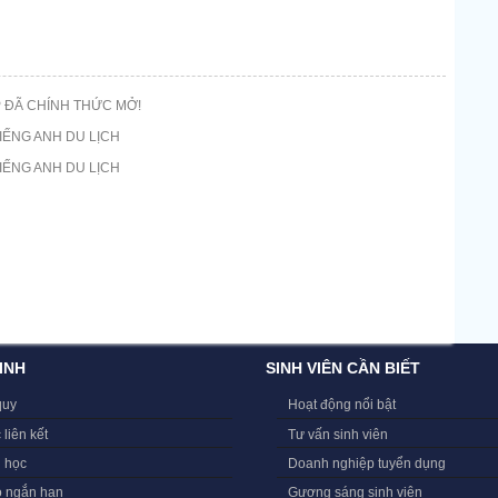
 ĐÃ CHÍNH THỨC MỞ!
IẾNG ANH DU LỊCH
IẾNG ANH DU LỊCH
INH
SINH VIÊN CẦN BIẾT
quy
Hoạt động nổi bật
 liên kết
Tư vấn sinh viên
i học
Doanh nghiệp tuyển dụng
o ngắn hạn
Gương sáng sinh viên