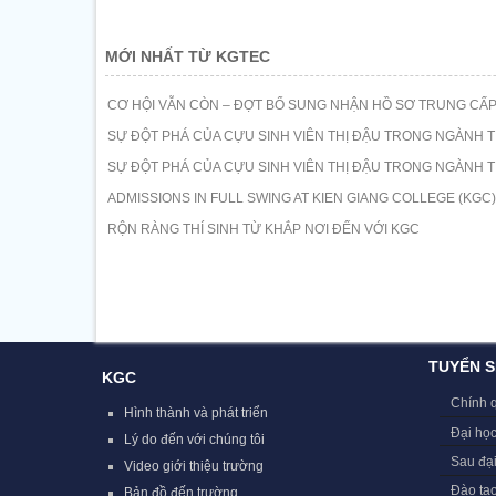
MỚI NHẤT TỪ KGTEC
CƠ HỘI VẪN CÒN – ĐỢT BỔ SUNG NHẬN HỒ SƠ TRUNG CẤP
SỰ ĐỘT PHÁ CỦA CỰU SINH VIÊN THỊ ĐẬU TRONG NGÀNH T
SỰ ĐỘT PHÁ CỦA CỰU SINH VIÊN THỊ ĐẬU TRONG NGÀNH T
ADMISSIONS IN FULL SWING AT KIEN GIANG COLLEGE (KGC)
RỘN RÀNG THÍ SINH TỪ KHẮP NƠI ĐẾN VỚI KGC
TUYỂN S
KGC
Chính 
Hình thành và phát triển
Đại học
Lý do đến với chúng tôi
Sau đạ
Video giới thiệu trường
Đào tạ
Bản đồ đến trường