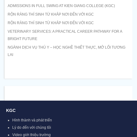
ADMISSIONS IN FULL SWING AT KIEN GIANG COLLEGE (KGC)
RỘN RÀNG THÍ SINH TỪ KHẮP NƠI ĐẾN VỚI KGC
RỘN RÀNG THÍ SINH TỪ KHẮP NƠI ĐẾN VỚI KGC
VETERINARY SERVICES: A PRACTICAL CAREER PATHWAY FOR A
BRIGHT FUTURE
NGÀNH DỊCH VỤ THÚ Y – HỌC NGHỀ THIẾT THỰC, MỞ LỐI TƯƠNG
LAI
KGC
Hình thành và phát triển
Lý do đến với chúng tôi
Video giới thiệu trường