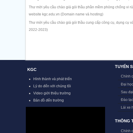
Thư mời yêu cầu chào giá gói thầu phần mềm phòng chống vi rút 
website kgc.edu.vn (Domain name và hosting)
Thư mời yêu cầu chào giá gói thầu cung cấp công cụ, dụng cụ và
2022-2023)
TUYỂN S
KGC
Chính 
Hình thành và phát triển
Đại học
Lý do đến với chúng tôi
Sau đạ
Video giới thiệu trường
Đào tạ
Bản đồ đến trường
Lái xe 
THÔNG T
Chính 