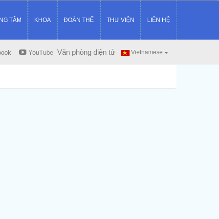
NG TÂM
KHOA
ĐOÀN THỂ
THƯ VIỆN
LIÊN HỆ
Văn phòng điện tử
book
YouTube
Vietnamese