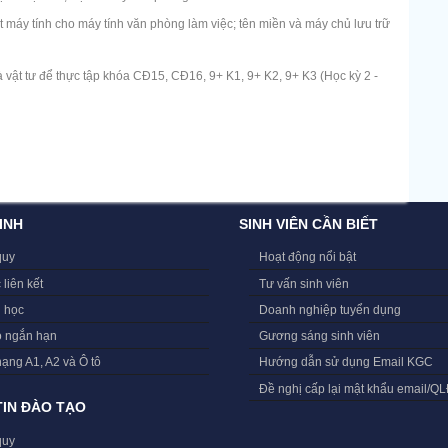
máy tính cho máy tính văn phòng làm việc; tên miền và máy chủ lưu trữ
 vật tư để thực tập khóa CĐ15, CĐ16, 9+ K1, 9+ K2, 9+ K3 (Học kỳ 2 -
INH
SINH VIÊN CẦN BIẾT
quy
Hoạt động nổi bật
 liên kết
Tư vấn sinh viên
i học
Doanh nghiệp tuyển dụng
o ngắn hạn
Gương sáng sinh viên
hạng A1, A2 và Ô tô
Hướng dẫn sử dụng Email KGC
Đề nghị cấp lại mật khẩu email/Q
IN ĐÀO TẠO
quy