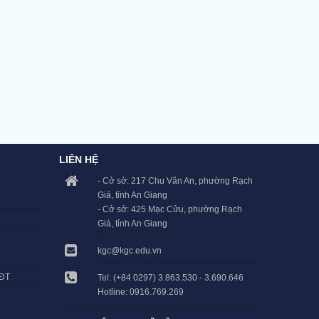
LIÊN HỆ
- Cở sở: 217 Chu Văn An, phường Rạch
Giá, tỉnh An Giang
- Cở sở: 425 Mạc Cửu, phường Rạch
Giá, tỉnh An Giang
kgc@kgc.edu.vn
LĐT
Tel: (+84 0297) 3.863.530 - 3.690.646
Hotline: 0916.769.269