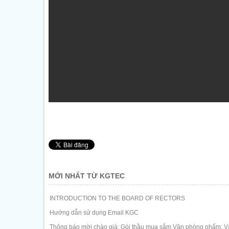
MỚI NHẤT TỪ KGTEC
INTRODUCTION TO THE BOARD OF RECTORS
Hướng dẫn sử dụng Email KGC
Thông báo mời chào giá: Gói thầu mua sắm Văn phòng phẩm; Vậ