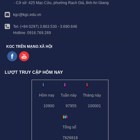
- Cở sở: 425 Mạc Cửu, phường Rạch Giá, tỉnh An Giang
kgc@kgc.edu.vn
Tel: (+84 0297) 3.863.530 - 3.690.646
Hotline: 0916.769.269
KGC TRÊN MẠNG XÃ HỘI
LƯỢT TRUY CẬP HÔM NAY
Hôm nay
Tuần này
Tháng này
10900
97955
100001
Tổng số
7826818