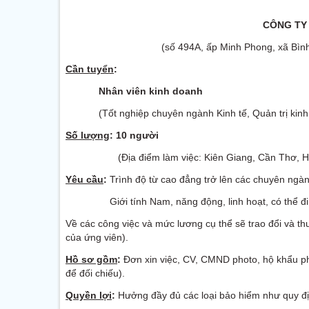
CÔNG TY
(số 494A, ấp Minh Phong, xã Bìn
Cần tuyển
:
Nhân viên kinh doanh
(Tốt nghiệp chuyên ngành Kinh tế, Quản trị kin
Số lượng
: 10 người
(Địa điểm làm việc: Kiên Giang, Cần Thơ, Hậ
Yêu cầu
:
Trình độ từ cao đẳng trở lên các chuyên ngàn
Giới tính Nam, năng động, linh hoạt, có thể đi
Về các công việc và mức lương cụ thể sẽ trao đổi và th
của ứng viên).
Hồ sơ gồm
:
Đơn xin việc, CV, CMND photo, hộ khẩu p
để đối chiếu).
Quyền lợi
:
Hưởng đầy đủ các loại bảo hiểm như quy đị