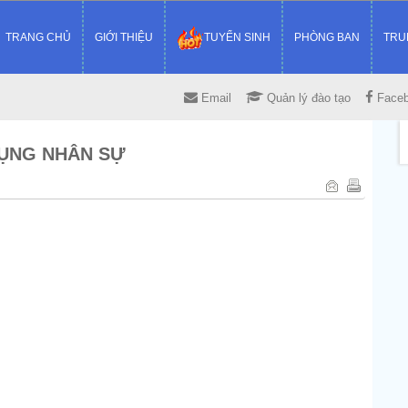
TRANG CHỦ
GIỚI THIỆU
TUYỂN SINH
PHÒNG BAN
TRU
Email
Quản lý đào tạo
Face
DỤNG NHÂN SỰ