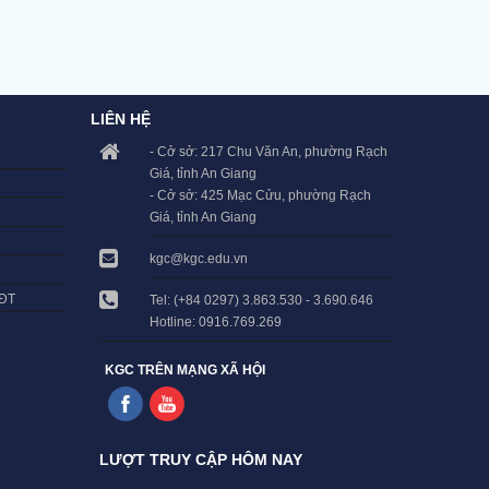
LIÊN HỆ
- Cở sở: 217 Chu Văn An, phường Rạch
Giá, tỉnh An Giang
- Cở sở: 425 Mạc Cửu, phường Rạch
Giá, tỉnh An Giang
kgc@kgc.edu.vn
LĐT
Tel: (+84 0297) 3.863.530 - 3.690.646
Hotline: 0916.769.269
KGC TRÊN MẠNG XÃ HỘI
LƯỢT TRUY CẬP HÔM NAY