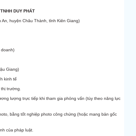
 TNHH DUY PHÁT
h An, huyện Châu Thành, tỉnh Kiên Giang)
h doanh)
u Giang)
h kinh tế
 thị trường.
ương lượng trực tiếp khi tham gia phỏng vấn (tùy theo năng lực
hoto, bằng tốt nghiệp photo công chứng (hoặc mang bản gốc
nh của pháp luật.