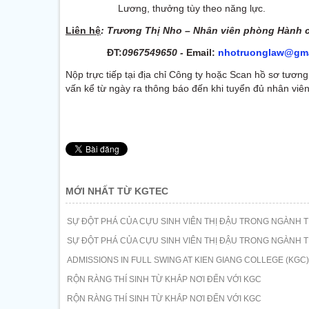
Lương, thưởng tùy theo năng lực.
Liên hệ
: Trương Thị Nho – Nhân viên phòng Hành 
ĐT:
0967549650 -
Email:
nhotruonglaw@gma
Nộp trực tiếp tại địa chỉ Công ty hoặc Scan hồ sơ tương
vấn kể từ ngày ra thông báo đến khi tuyển đủ nhân viên
MỚI NHẤT TỪ KGTEC
SỰ ĐỘT PHÁ CỦA CỰU SINH VIÊN THỊ ĐẬU TRONG NGÀNH T
SỰ ĐỘT PHÁ CỦA CỰU SINH VIÊN THỊ ĐẬU TRONG NGÀNH T
ADMISSIONS IN FULL SWING AT KIEN GIANG COLLEGE (KGC)
RỘN RÀNG THÍ SINH TỪ KHẮP NƠI ĐẾN VỚI KGC
RỘN RÀNG THÍ SINH TỪ KHẮP NƠI ĐẾN VỚI KGC