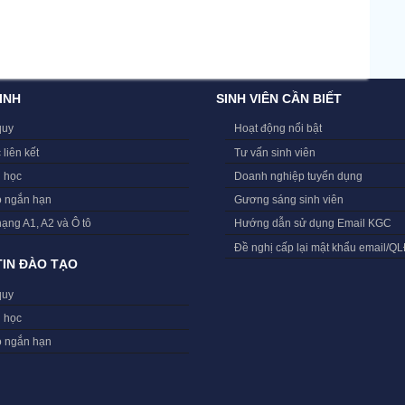
INH
SINH VIÊN CẦN BIẾT
quy
Hoạt động nổi bật
 liên kết
Tư vấn sinh viên
i học
Doanh nghiệp tuyển dụng
o ngắn hạn
Gương sáng sinh viên
hạng A1, A2 và Ô tô
Hướng dẫn sử dụng Email KGC
Đề nghị cấp lại mật khẩu email/Q
IN ĐÀO TẠO
quy
i học
o ngắn hạn