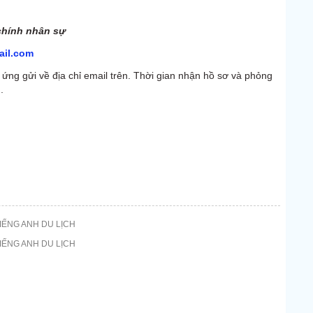
chính nhân sự
il.com
 ứng gửi về địa chỉ email trên. Thời gian nhận hồ sơ và phỏng
.
IẾNG ANH DU LỊCH
IẾNG ANH DU LỊCH