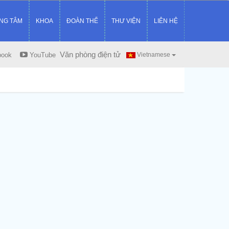
NG TÂM
KHOA
ĐOÀN THỂ
THƯ VIỆN
LIÊN HỆ
Văn phòng điện tử
book
YouTube
Vietnamese