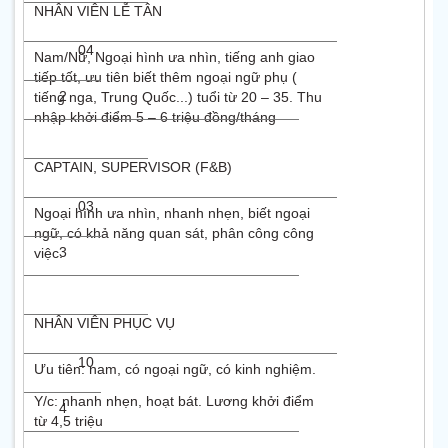
NHÂN VIÊN LỄ TÂN
04
Nam/Nữ, Ngoại hình ưa nhìn, tiếng anh giao
tiếp tốt, ưu tiên biết thêm ngoại ngữ phụ (
2
tiếng nga, Trung Quốc...) tuổi từ 20 – 35. Thu
nhập khởi điểm 5 – 6 triệu đồng/tháng
CAPTAIN, SUPERVISOR (F&B)
03
Ngoại hình ưa nhìn, nhanh nhẹn, biết ngoại
ngữ, có khả năng quan sát, phân công công
3
việc.
NHÂN VIÊN PHỤC VỤ
10
Ưu tiên: nam, có ngoại ngữ, có kinh nghiệm.
Y/c: nhanh nhẹn, hoạt bát. Lương khởi điểm
4
từ 4,5 triệu