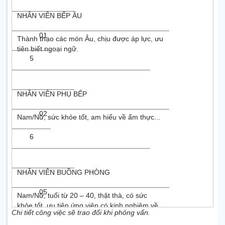
NHÂN VIÊN BẾP ÂU
01
Thành thạo các món Âu, chịu được áp lực, ưu
tiên biết ngoại ngữ.
5
NHÂN VIÊN PHỤ BẾP
02
Nam/Nữ, sức khỏe tốt, am hiểu về ẩm thực...
6
NHÂN VIÊN BUỒNG PHÒNG
05
Nam/Nữ, tuổi từ 20 – 40, thật thà, có sức
khỏe tốt, ưu tiên ứng viên có kinh nghiệm về
Chi tiết công việc sẽ trao đổi khi phỏng vấn.
giặt ủi, vệ sinh công cộng.