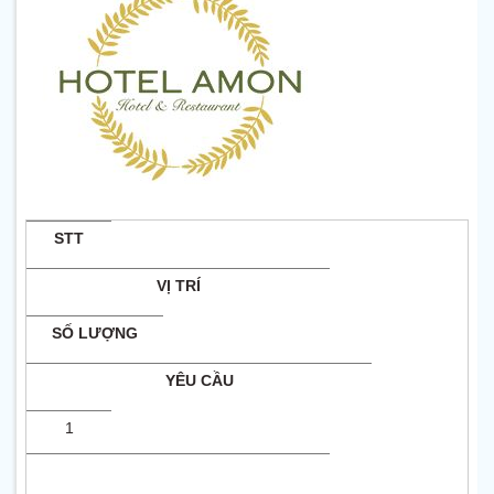
STT
VỊ TRÍ
SỐ LƯỢNG
YÊU CẦU
1