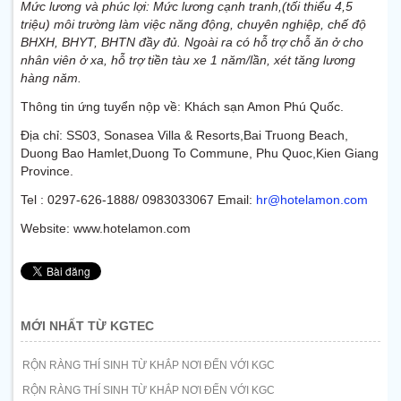
Mức lương và phúc lợi: Mức lương cạnh tranh,(tối thiểu 4,5
Trình độ: không yêu cầu.
triệu) môi trường làm việc năng động, chuyên nghiệp, chế độ
BHXH, BHYT, BHTN đầy đủ. Ngoài ra có hỗ trợ chỗ ăn ở cho
nhân viên ở xa, hỗ trợ tiền tàu xe 1 năm/lần, xét tăng lương
hàng năm.
Thông tin ứng tuyển nộp về: Khách sạn Amon Phú Quốc.
Địa chỉ: SS03, Sonasea Villa & Resorts,Bai Truong Beach,
Duong Bao Hamlet,Duong To Commune, Phu Quoc,Kien Giang
Province.
Tel : 0297-626-1888/ 0983033067 Email:
hr@hotelamon.com
Website: www.hotelamon.com
MỚI NHẤT TỪ KGTEC
RỘN RÀNG THÍ SINH TỪ KHẮP NƠI ĐẾN VỚI KGC
RỘN RÀNG THÍ SINH TỪ KHẮP NƠI ĐẾN VỚI KGC