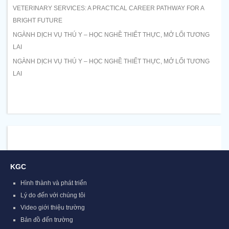
VETERINARY SERVICES: A PRACTICAL CAREER PATHWAY FOR A
BRIGHT FUTURE
NGÀNH DỊCH VỤ THÚ Y – HỌC NGHỀ THIẾT THỰC, MỞ LỐI TƯƠNG
LAI
NGÀNH DỊCH VỤ THÚ Y – HỌC NGHỀ THIẾT THỰC, MỞ LỐI TƯƠNG
LAI
KGC
Hình thành và phát triển
Lý do đến với chúng tôi
Video giới thiệu trường
Bản đồ đến trường