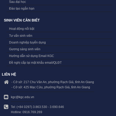
Sau đại học
Đào tạo ngắn hạn
SINH VIÊN CẦN BIẾT
Hoạt động nổi bật
Tư vấn sinh viên
Doanh nghiệp tuyển dụng
Gương sáng sinh viên
Hướng dẫn sử dụng Email KGC
Đề nghị cấp lại mật khẩu email/QLĐT
LIÊN HỆ
- Cở sở: 217 Chu Văn An, phường Rạch Giá, tỉnh An Giang
- Cở sở: 425 Mạc Cửu, phường Rạch Giá, tỉnh An Giang
kgc@kgc.edu.vn
Tel: (+84 0297) 3.863.530 - 3.690.646
Hotline: 0916.769.269