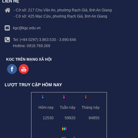
LIÊN HỆ
- Cở sở: 217 Chu Văn An, phường Rạch Giá, tỉnh An Giang
- Cở sở: 425 Mạc Cửu, phường Rạch Giá, tỉnh An Giang
kgc@kgc.edu.vn
Tel: (+84 0297) 3.863.530 - 3.690.646
Hotline: 0916.769.269
KGC TRÊN MẠNG XÃ HỘI
LƯỢT TRUY CẬP HÔM NAY
Hôm nay
Tuần này
Tháng này
12530
59920
84855