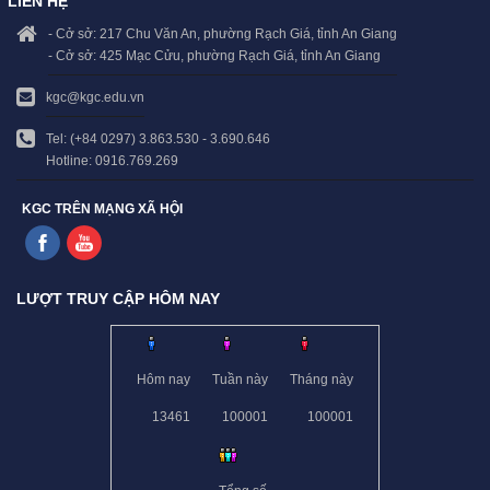
LIÊN HỆ
- Cở sở: 217 Chu Văn An, phường Rạch Giá, tỉnh An Giang
- Cở sở: 425 Mạc Cửu, phường Rạch Giá, tỉnh An Giang
kgc@kgc.edu.vn
Tel: (+84 0297) 3.863.530 - 3.690.646
Hotline: 0916.769.269
KGC TRÊN MẠNG XÃ HỘI
LƯỢT TRUY CẬP HÔM NAY
Hôm nay
Tuần này
Tháng này
13461
100001
100001