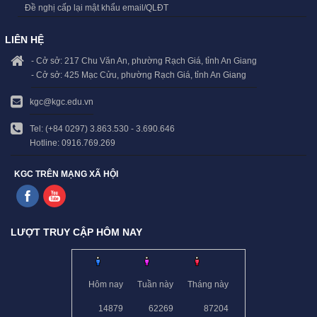
Đề nghị cấp lại mật khẩu email/QLĐT
LIÊN HỆ
- Cở sở: 217 Chu Văn An, phường Rạch Giá, tỉnh An Giang
- Cở sở: 425 Mạc Cửu, phường Rạch Giá, tỉnh An Giang
kgc@kgc.edu.vn
Tel: (+84 0297) 3.863.530 - 3.690.646
Hotline: 0916.769.269
KGC TRÊN MẠNG XÃ HỘI
LƯỢT TRUY CẬP HÔM NAY
Hôm nay
Tuần này
Tháng này
14879
62269
87204