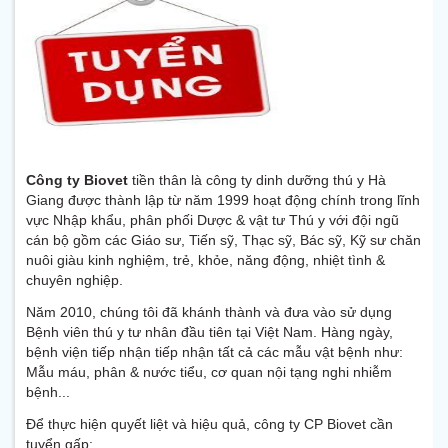
Công ty Biovet
tiền thân là công ty dinh dưỡng thú y Hà
Giang được thành lập từ năm 1999 hoạt động chính trong lĩnh
vực Nhập khẩu, phân phối Dược & vật tư Thú y với đội ngũ
cán bộ gồm các Giáo sư, Tiến sỹ, Thạc sỹ, Bác sỹ, Kỹ sư chăn
nuôi giàu kinh nghiệm, trẻ, khỏe, năng động, nhiệt tình &
chuyên nghiệp.
Năm 2010, chúng tôi đã khánh thành và đưa vào sử dụng
Bệnh viên thú y tư nhân đầu tiên tại Việt Nam. Hàng ngày,
bệnh viện tiếp nhận tiếp nhận tất cả các mẫu vật bệnh như:
Mẫu máu, phân & nước tiểu, cơ quan nội tạng nghi nhiễm
bệnh...
Để thực hiện quyết liệt và hiệu quả, công ty CP Biovet cần
tuyển gấp: