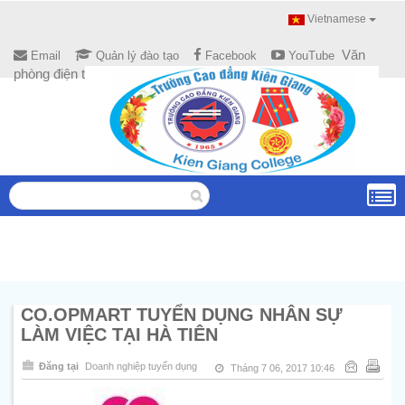
Vietnamese
Văn
Email
Quản lý đào tạo
Facebook
YouTube
phòng điện tử
CO.OPMART TUYỂN DỤNG NHÂN SỰ
LÀM VIỆC TẠI HÀ TIÊN
Đăng tại
Doanh nghiệp tuyển dụng
Tháng 7 06, 2017 10:46