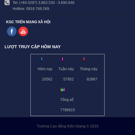
Tel: (+84 0297) 3.863.530 - 3.690.646
Hotline: 0916.769.269
KGC TRÊN MẠNG XÃ HỘI
LƯỢT TRUY CẬP HÔM NAY
Hôm nay
Tuần này
Tháng này
10562
57952
82887
Tổng số
7786815
Trường Cao đẳng Kiên Giang © 2018