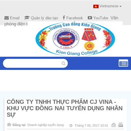
Vietnamese
Văn
Email
Quản lý đào tạo
Facebook
YouTube
phòng điện tử
CÔNG TY TNHH THỰC PHẨM CJ VINA -
KHU VỰC ĐỒNG NAI TUYỂN DỤNG NHÂN
SỰ
Đăng tại
Doanh nghiệp tuyển dụng
Tháng 7 06, 2017 10:41