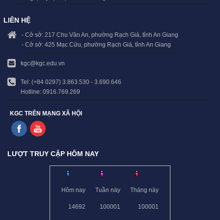
LIÊN HỆ
- Cở sở: 217 Chu Văn An, phường Rạch Giá, tỉnh An Giang
- Cở sở: 425 Mạc Cửu, phường Rạch Giá, tỉnh An Giang
kgc@kgc.edu.vn
Tel: (+84 0297) 3.863.530 - 3.690.646
Hotline: 0916.769.269
KGC TRÊN MẠNG XÃ HỘI
LƯỢT TRUY CẬP HÔM NAY
Hôm nay
Tuần này
Tháng này
14692
100001
100001