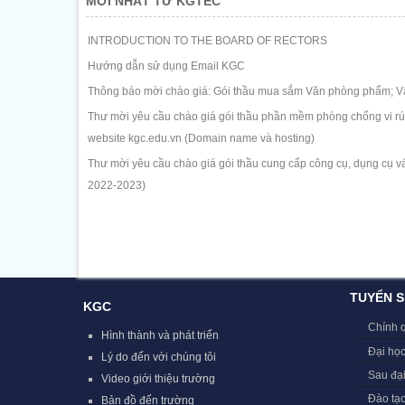
MỚI NHẤT TỪ KGTEC
INTRODUCTION TO THE BOARD OF RECTORS
Hướng dẫn sử dụng Email KGC
Thông báo mời chào giá: Gói thầu mua sắm Văn phòng phẩm; Vậ
Thư mời yêu cầu chào giá gói thầu phần mềm phòng chống vi rút 
website kgc.edu.vn (Domain name và hosting)
Thư mời yêu cầu chào giá gói thầu cung cấp công cụ, dụng cụ và
2022-2023)
TUYỂN S
KGC
Chính 
Hình thành và phát triển
Đại học
Lý do đến với chúng tôi
Sau đạ
Video giới thiệu trường
Đào tạ
Bản đồ đến trường