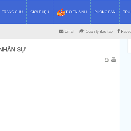
TRANG CHỦ
GIỚI THIỆU
TUYỂN SINH
PHÒNG BAN
TRU
Email
Quản lý đào tạo
Face
 NHÂN SỰ