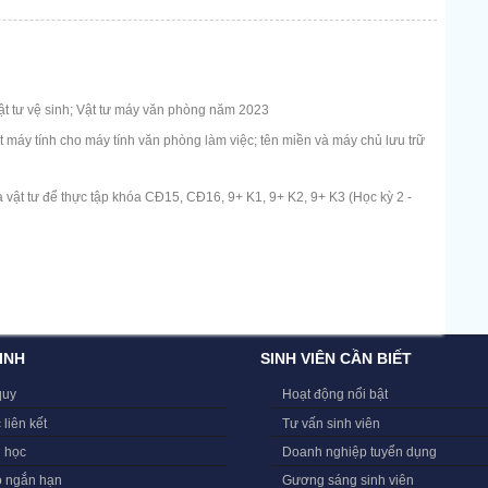
t tư vệ sinh; Vật tư máy văn phòng năm 2023
máy tính cho máy tính văn phòng làm việc; tên miền và máy chủ lưu trữ
 vật tư để thực tập khóa CĐ15, CĐ16, 9+ K1, 9+ K2, 9+ K3 (Học kỳ 2 -
INH
SINH VIÊN CẦN BIẾT
quy
Hoạt động nổi bật
 liên kết
Tư vấn sinh viên
i học
Doanh nghiệp tuyển dụng
o ngắn hạn
Gương sáng sinh viên