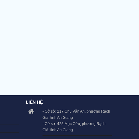
LIÊN HỆ
- Cở sở: 217 Chu Văn An, phường Rạch
Giá, tỉnh An Giang
- Cở sở: 425 Mạc Cửu, phường Rạch
Giá, tỉnh An Giang