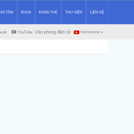
NG TÂM
KHOA
ĐOÀN THỂ
THƯ VIỆN
LIÊN HỆ
Văn phòng điện tử
book
YouTube
Vietnamese