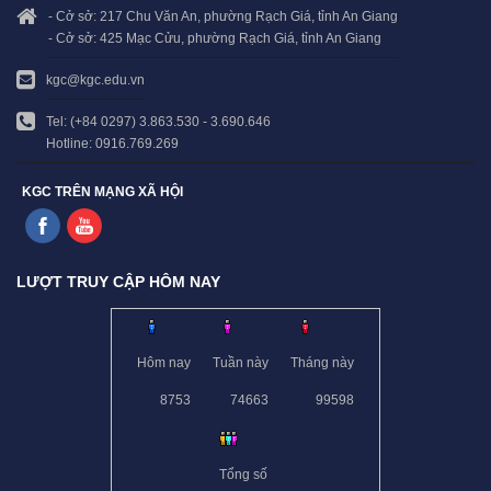
- Cở sở: 217 Chu Văn An, phường Rạch Giá, tỉnh An Giang
- Cở sở: 425 Mạc Cửu, phường Rạch Giá, tỉnh An Giang
kgc@kgc.edu.vn
Tel: (+84 0297) 3.863.530 - 3.690.646
Hotline: 0916.769.269
KGC TRÊN MẠNG XÃ HỘI
LƯỢT TRUY CẬP HÔM NAY
Hôm nay
Tuần này
Tháng này
8753
74663
99598
Tổng số