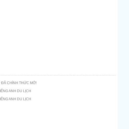
 ĐÃ CHÍNH THỨC MỞ!
IẾNG ANH DU LỊCH
IẾNG ANH DU LỊCH