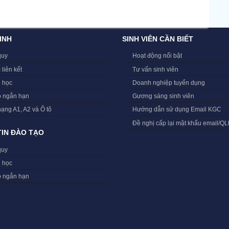
INH
SINH VIÊN CẦN BIẾT
quy
Hoạt động nổi bật
 liên kết
Tư vấn sinh viên
i học
Doanh nghiệp tuyển dụng
o ngắn hạn
Gương sáng sinh viên
hạng A1, A2 và Ô tô
Hướng dẫn sử dụng Email KGC
Đề nghị cấp lại mật khẩu email/Q
IN ĐÀO TẠO
quy
i học
o ngắn hạn