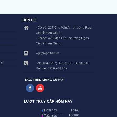
LIÊN HỆ
- Cở sở: 217 Chu Văn An, phường Rạch
Giá, tỉnh An Giang
- Cở sở: 425 Mạc Cửu, phường Rạch
Giá, tỉnh An Giang
kgc@kgc.edu.vn
LĐT
Tel: (+84 0297) 3.863.530 - 3.690.646
Hotline: 0916.769.269
KGC TRÊN MẠNG XÃ HỘI
LƯỢT TRUY CẬP HÔM NAY
Hôm nay
12343
100001
Tuần này