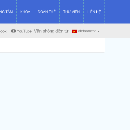
NG TÂM
KHOA
ĐOÀN THỂ
THƯ VIỆN
LIÊN HỆ
Văn phòng điện tử
book
YouTube
Vietnamese