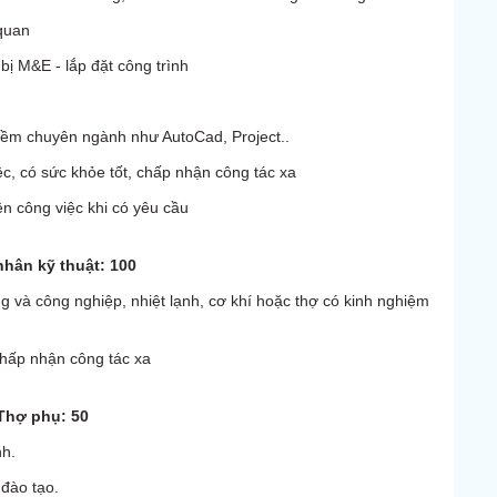
 quan
 bị M&E - lắp đặt công trình
mềm chuyên ngành như AutoCad, Project..
ệc, có sức khỏe tốt, chấp nhận công tác xa
ện công việc khi có yêu cầu
nhân kỹ thuật: 100
g và công nghiệp, nhiệt lạnh, cơ khí hoặc thợ có kinh nghiệm
 chấp nhận công tác xa
 Thợ phụ: 50
nh.
 đào tạo.