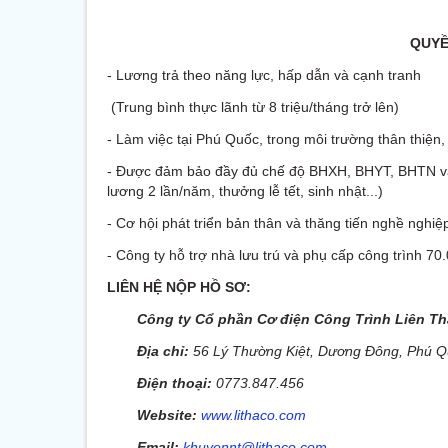
QUYỀ
- Lương trả theo năng lực, hấp dẫn và cạnh tranh
(Trung bình thực lãnh từ 8 triệu/tháng trở lên)
- Làm việc tại Phú Quốc, trong môi trường thân thiện
- Được đảm bảo đầy đủ chế độ BHXH, BHYT, BHTN và c
lương 2 lần/năm, thưởng lễ tết, sinh nhật...)
- Cơ hội phát triển bản thân và thăng tiến nghề nghiệ
- Công ty hỗ trợ nhà lưu trú và phụ cấp công trình 7
LIÊN HỆ NỘP HỒ SƠ:
Công ty Cổ phần Cơ điện Công Trình Liên T
Địa chỉ:
56 Lý Thường Kiệt, Dương Đông, Phú Q
Điện thoại:
0773.847.456
Website:
www.lithaco.com
Email:
khuyennt@lithaco.com