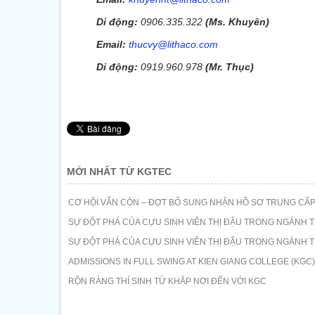
Di động:
0906.335.322
(Ms. Khuyên)
Email:
thucvy@lithaco.com
Di động:
0919.960.978
(Mr. Thục)
MỚI NHẤT TỪ KGTEC
CƠ HỘI VẪN CÒN – ĐỢT BỔ SUNG NHẬN HỒ SƠ TRUNG CẤP
SỰ ĐỘT PHÁ CỦA CỰU SINH VIÊN THỊ ĐẬU TRONG NGÀNH T
SỰ ĐỘT PHÁ CỦA CỰU SINH VIÊN THỊ ĐẬU TRONG NGÀNH T
ADMISSIONS IN FULL SWING AT KIEN GIANG COLLEGE (KGC)
RỘN RÀNG THÍ SINH TỪ KHẮP NƠI ĐẾN VỚI KGC