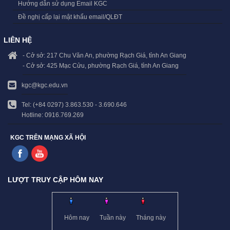
Hướng dẫn sử dụng Email KGC
Đề nghị cấp lại mật khẩu email/QLĐT
LIÊN HỆ
- Cở sở: 217 Chu Văn An, phường Rạch Giá, tỉnh An Giang
- Cở sở: 425 Mạc Cửu, phường Rạch Giá, tỉnh An Giang
kgc@kgc.edu.vn
Tel: (+84 0297) 3.863.530 - 3.690.646
Hotline: 0916.769.269
KGC TRÊN MẠNG XÃ HỘI
LƯỢT TRUY CẬP HÔM NAY
Hôm nay
Tuần này
Tháng này