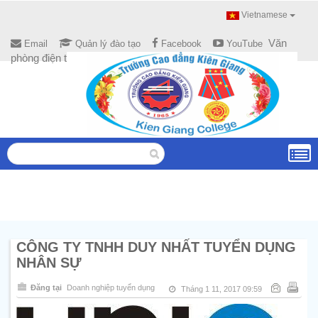
Vietnamese
Văn
Email
Quản lý đào tạo
Facebook
YouTube
phòng điện tử
CÔNG TY TNHH DUY NHẤT TUYỂN DỤNG
NHÂN SỰ
Đăng tại
Doanh nghiệp tuyển dụng
Tháng 1 11, 2017 09:59