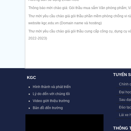
Thông báo mời chào giá: Gói thầu mua sắm Văn phòng phẩm; Vậ
Thư mời yêu cầu chào giá gói thầu phần mềm phòng chống vi rút 
website kgc.edu.vn (Domain name và hosting)
Thư mời yêu cầu chào giá gói thầu cung cấp công cụ, dụng cụ và
2022-2023)
TUYỂN S
KGC
Chính 
Hình thành và phát triển
Đại học
Lý do đến với chúng tôi
Sau đạ
Video giới thiệu trường
Đào tạ
Bản đồ đến trường
Lái xe 
THÔNG T