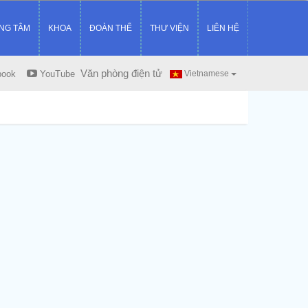
NG TÂM
KHOA
ĐOÀN THỂ
THƯ VIỆN
LIÊN HỆ
Văn phòng điện tử
book
YouTube
Vietnamese