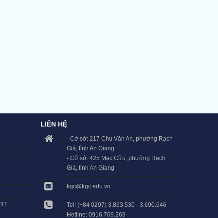
LIÊN HỆ
- Cở sở: 217 Chu Văn An, phường Rạch
Giá, tỉnh An Giang
- Cở sở: 425 Mạc Cửu, phường Rạch
Giá, tỉnh An Giang
kgc@kgc.edu.vn
LĐT
Tel: (+84 0297) 3.863.530 - 3.690.646
Hotline: 0916.769.269