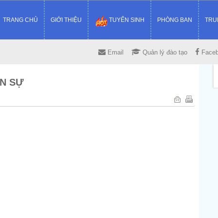
TRANG CHỦ
GIỚI THIỆU
TUYỂN SINH
PHÒNG BAN
TRU
Email
Quản lý đào tạo
Face
N SỰ
2