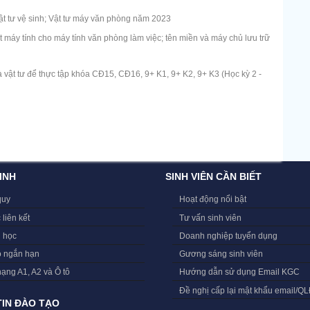
t tư vệ sinh; Vật tư máy văn phòng năm 2023
máy tính cho máy tính văn phòng làm việc; tên miền và máy chủ lưu trữ
 vật tư để thực tập khóa CĐ15, CĐ16, 9+ K1, 9+ K2, 9+ K3 (Học kỳ 2 -
INH
SINH VIÊN CẦN BIẾT
quy
Hoạt động nổi bật
 liên kết
Tư vấn sinh viên
i học
Doanh nghiệp tuyển dụng
o ngắn hạn
Gương sáng sinh viên
hạng A1, A2 và Ô tô
Hướng dẫn sử dụng Email KGC
Đề nghị cấp lại mật khẩu email/Q
IN ĐÀO TẠO